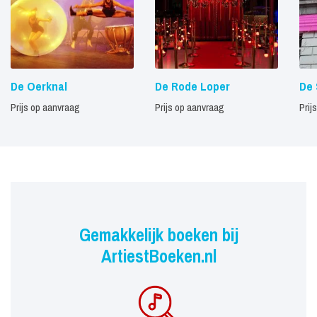
De Oerknal
De Rode Loper
De 
Prijs op aanvraag
Prijs op aanvraag
Prij
Gemakkelijk boeken bij
ArtiestBoeken.nl