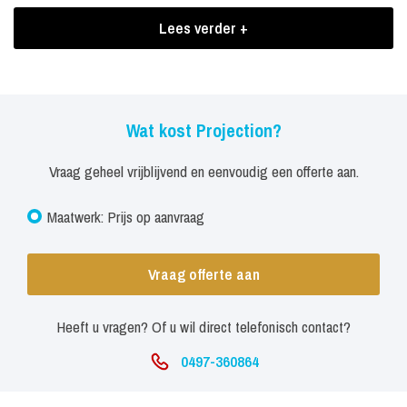
Boekingen Projection
Lees verder +
Hierdoor ontstaat er een enorm projectiescherm waarop uw logo of
een film kan worden geprojecteerd.
Wat kost Projection?
Vraag geheel vrijblijvend en eenvoudig een offerte aan.
Maatwerk: Prijs op aanvraag
Vraag offerte aan
Heeft u vragen? Of u wil direct telefonisch contact?
0497-360864