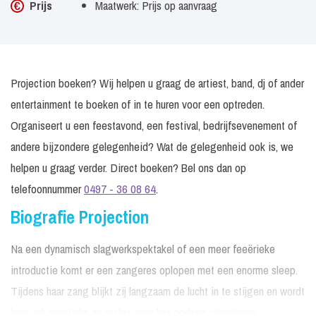
Prijs
Maatwerk: Prijs op aanvraag
Projection boeken? Wij helpen u graag de artiest, band, dj of ander
entertainment te boeken of in te huren voor een optreden.
Organiseert u een feestavond, een festival, bedrijfsevenement of
andere bijzondere gelegenheid? Wat de gelegenheid ook is, we
helpen u graag verder. Direct boeken? Bel ons dan op
telefoonnummer
0497 - 36 08 64
.
Biografie Projection
Na een dynamisch slagwerkspektakel of een meer feeërieke
introductie komt er een zangeres oplopen met een enorme sleep.
Tijdens haar zang blijkt zij langzaam de lucht in te stijgen en wordt
haar jurk naar links en rechts over het podium uitgelopen.