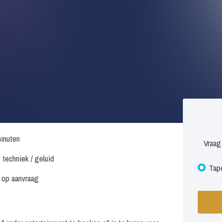
inuten
Vraag
. techniek / geluid
Tape
s op aanvraag