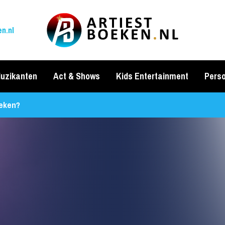
n.nl
uzikanten
Act & Shows
Kids Entertainment
Perso
eken?