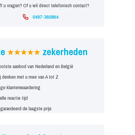
t u vragen? Of u wil direct telefonisch contact?
0497-360864
ze
zekerheden
ootste aanbod van Nederland en België
j denken met u mee van A tot Z
ge klantenwaardering
elle reactie tijd
garandeerd de laagste prijs