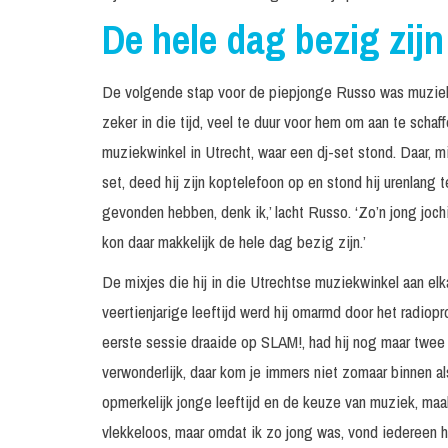
De hele dag bezig zijn
De volgende stap voor de piepjonge Russo was muziek d
zeker in die tijd, veel te duur voor hem om aan te schaf
muziekwinkel in Utrecht, waar een dj-set stond. Daar, m
set, deed hij zijn koptelefoon op en stond hij urenlang 
gevonden hebben, denk ik,’ lacht Russo. ‘Zo’n jong jochi
kon daar makkelijk de hele dag bezig zijn.’
De mixjes die hij in die Utrechtse muziekwinkel aan elka
veertienjarige leeftijd werd hij omarmd door het radio
eerste sessie draaide op SLAM!, had hij nog maar twee 
verwonderlijk, daar kom je immers niet zomaar binnen al
opmerkelijk jonge leeftijd en de keuze van muziek, maa
vlekkeloos, maar omdat ik zo jong was, vond iedereen he