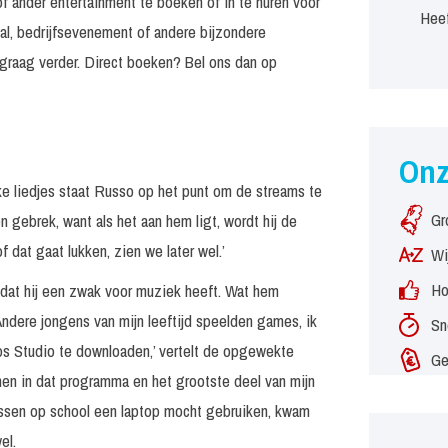
f ander entertainment te boeken of in te huren voor
Heef
al, bedrijfsevenement of andere bijzondere
graag verder. Direct boeken? Bel ons dan op
On
jke liedjes staat Russo op het punt om de streams te
Gr
n gebrek, want als het aan hem ligt, wordt hij de
f dat gaat lukken, zien we later wel.’
Wi
Ho
 dat hij een zwak voor muziek heeft. Wat hem
Andere jongens van mijn leeftijd speelden games, ik
Sn
s Studio te downloaden,’ vertelt de opgewekte
Ge
nen in dat programma en het grootste deel van mijn
 lessen op school een laptop mocht gebruiken, kwam
el.