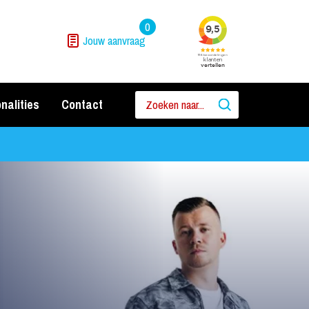
0
Jouw aanvraag
nalities
Contact