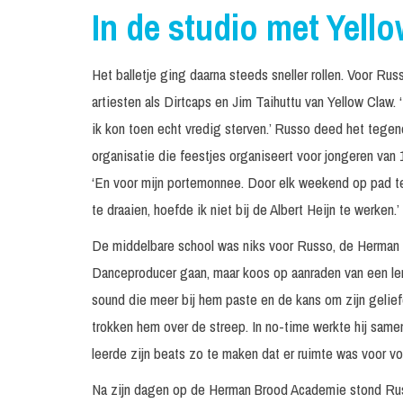
In de studio met Yell
Het balletje ging daarna steeds sneller rollen. Voor Rus
artiesten als Dirtcaps en Jim Taihuttu van Yellow Claw. 
ik kon toen echt vredig sterven.’ Russo deed het tege
organisatie die feestjes organiseert voor jongeren van 1
‘En voor mijn portemonnee. Door elk weekend op pad te 
te draaien, hoefde ik niet bij de Albert Heijn te werken.’
De middelbare school was niks voor Russo, de Herman B
Danceproducer gaan, maar koos op aanraden van een lera
sound die meer bij hem paste en de kans om zijn gelief
trokken hem over de streep. In no-time werkte hij same
leerde zijn beats zo te maken dat er ruimte was voor vo
Na zijn dagen op de Herman Brood Academie stond Russ