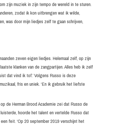
om zijn muziek in zijn tempo de wereld in te sturen.
 anderen, zodat ik kon uitbrengen wat ik wilde,
n, was door mijn liedjes zelf te gaan schrijven,
f maanden zeven eigen liedjes. Helemaal zelf, op zijn
laatste klanken van de zangpartijen. Alles heb ik zelf
uist dat vind ik tof.’ Volgens Russo is deze
zikaal, fris en uniek. ‘En ik gebruik het liefste
 al op de Herman Brood Academie zei dat Russo de
luisterde, hoorde het talent en vertelde Russo dat
s een feit. ‘Op 20 september 2019 verschijnt het