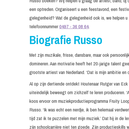
Russo boeken? Wij helpen u graag de artiest, band, dj o
een optreden. Organiseert u een feestavond, een festiv
gelegenheid? Wat de gelegenheid ook is, we helpen u 
telefoonnummer
0497 - 36 08 64
.
Biografie Russo
Met zijn muzikale, frisse, dansbare, maar ook persoonli
domineren. Aan motivatie heeft het 20-jarige talent gee
grootste artiest van Nederland. ‘Dat is mijn ambitie en o
Al op zijn dertiende ontdekt Houtenaar Rutger van Eck
uiteindelijk beweegt om zichzelf te leren produceren. ‘
koos ervoor om muziekproductieprogramma Fruity Loop
Russo. ‘Ik was echt een nerdje, ik ben helemaal verdwe
tijd zat ik te puzzelen met mijn muziek.’ Dat hij in de
zijn schoolcarrière niet ten goede. Zijn productieskills w