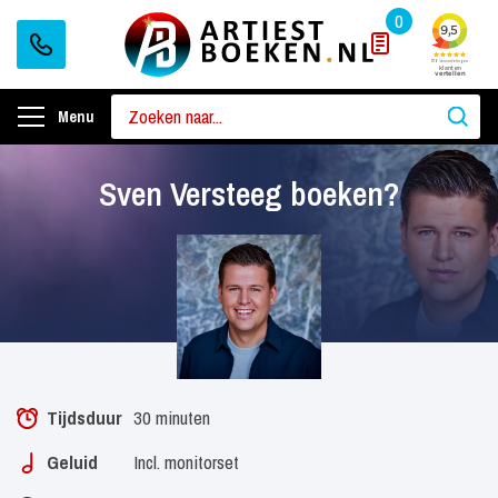
0
Menu
Sven Versteeg boeken?
Tijdsduur
30 minuten
Geluid
Incl. monitorset