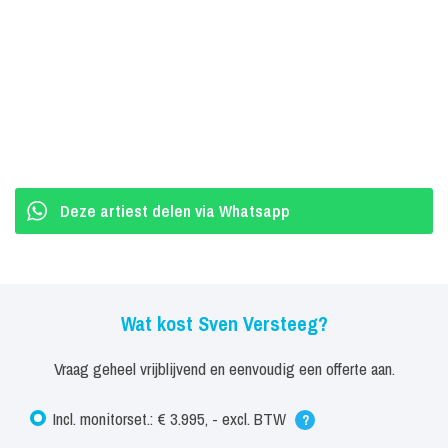
van Sven,
Monique Smit
, was de presentatrice van het evenement
en zag de jongens van de Volendamse band
Likke Pêhp
optreden.
Toen zij het nummer hoorde, werd het direct duidelijk: dit moest de
volgende grote hit van Volendam worden. Monique aarzelde geen
moment en tipte Sven, waarna zij het nummer voor hem uitschreef
zodat hij het kon zingen tijdens zijn optredens op de Volendamse
kermis.
Deze artiest delen via Whatsapp
Het enthousiasme sloeg direct over op het publiek en al snel bleek
‘Blikkendag’ een groot succes. “Ik wist niet wat ik meemaakte,”
aldus Sven, die het nummer op meerdere locaties in Volendam
Wat kost Sven Versteeg?
zong en het publiek keer op keer in beweging bracht. Tijdens een
van zijn optredens kwamen de jongens van Likke Pêhp toevallig
Vraag geheel vrijblijvend en eenvoudig een offerte aan.
langs en zo was de samenwerking tussen hen geboren.
Incl. monitorset.: € 3.995, - excl. BTW
?