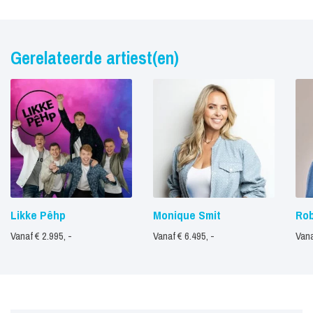
Gerelateerde artiest(en)
Likke Pêhp
Monique Smit
Rob
Vanaf € 2.995, -
Vanaf € 6.495, -
Vana