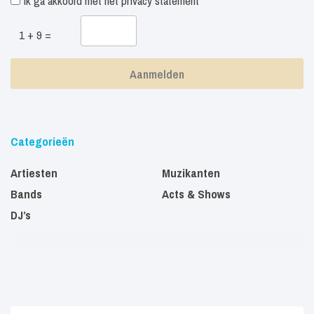
Ik ga akkoord met het
privacy statement
1 + 9 =
Categorieën
Artiesten
Muzikanten
Bands
Acts & Shows
DJ’s