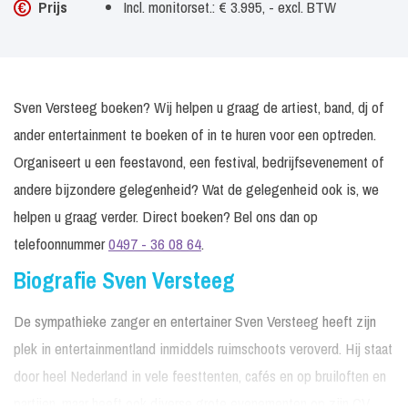
Prijs
Incl. monitorset.: € 3.995, - excl. BTW
Sven Versteeg boeken? Wij helpen u graag de artiest, band, dj of
ander entertainment te boeken of in te huren voor een optreden.
Organiseert u een feestavond, een festival, bedrijfsevenement of
andere bijzondere gelegenheid? Wat de gelegenheid ook is, we
helpen u graag verder. Direct boeken? Bel ons dan op
telefoonnummer
0497 - 36 08 64
.
Biografie Sven Versteeg
De sympathieke zanger en entertainer Sven Versteeg heeft zijn
plek in entertainmentland inmiddels ruimschoots veroverd. Hij staat
door heel Nederland in vele feesttenten, cafés en op bruiloften en
partijen, maar heeft ook diverse grote evenementen op zijn CV