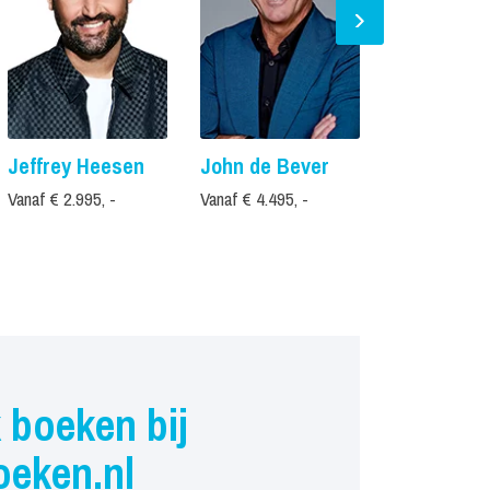
Jeffrey Heesen
John de Bever
Sieneke
Vanaf € 2.995, -
Vanaf € 4.495, -
Vanaf € 2.495,
 boeken bij
oeken.nl