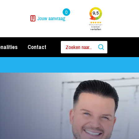
0
Jouw aanvraag
nalities
Contact