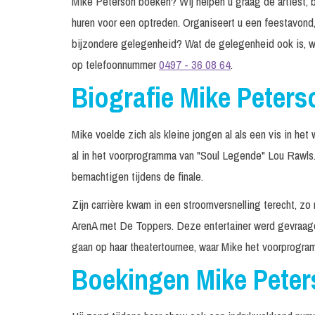
Mike Peterson boeken? Wij helpen u graag de artiest, b
huren voor een optreden. Organiseert u een feestavond,
bijzondere gelegenheid? Wat de gelegenheid ook is, w
op telefoonnummer
0497 - 36 08 64
.
Biografie Mike Peters
Mike voelde zich als kleine jongen al als een vis in het
al in het voorprogramma van "Soul Legende" Lou Rawls. 
bemachtigen tijdens de finale.
Zijn carrière kwam in een stroomversnelling terecht, zo
ArenA met De Toppers. Deze entertainer werd gevraag
gaan op haar theatertournee, waar Mike het voorprogr
Boekingen Mike Pete