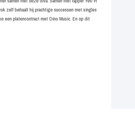
mmer samen met deze diva. Samen met rapper Yes-R
 Ook zelf behaalt hij prachtige successen met singles
ke een platencontract met Dino Music. En op dit