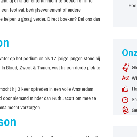
and, dj of ander entertainment te boeken of in te
Heef
 een festival, bedrijfsevenement of andere
e helpen u graag verder. Direct boeken? Bel ons dan
on
On
 water op het podium en als 17-jarige jongen stond hij
Gr
In Bloed, Zweet & Tranen, wist hij een derde plek te
Wi
Ho
 mocht hij 3 keer optreden in een volle Amsterdam
d door niemand minder dan Ruth Jacott om mee te
Sn
amma mocht verzorgen.
Ge
rson