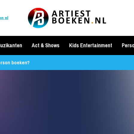
n.nl
uzikanten
Act & Shows
Kids Entertainment
Perso
erson boeken?