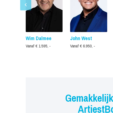
Wim Dalmee
John West
Vanaf € 1.595, -
Vanaf € 6.950, -
Gemakkelijk
ArtiestB