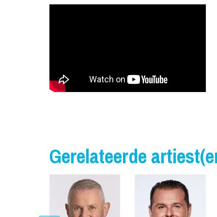
Gerelateerde artiest(e