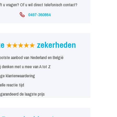
t u vragen? Of u wil direct telefonisch contact?
0497-360864
ze
zekerheden
ootste aanbod van Nederland en België
j denken met u mee van A tot Z
ge klantenwaardering
elle reactie tijd
garandeerd de laagste prijs