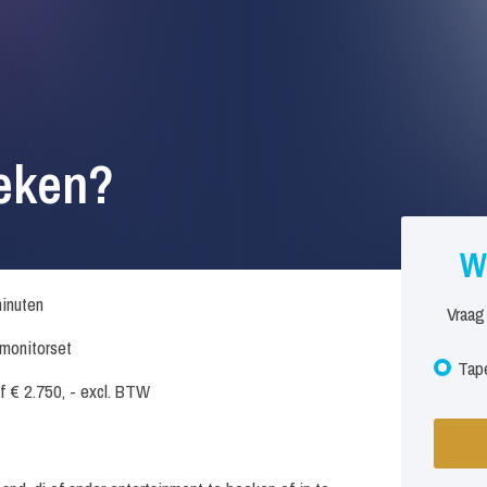
eken?
W
inuten
Vraag
. monitorset
Tape
f € 2.750, - excl. BTW