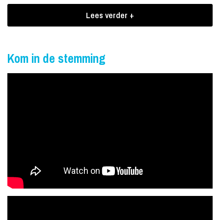
Boekingen Sylvia Samson
Lees verder +
In haar carriere, heeft Sylvia al meerdere malen met artiesten als
René Froger, Lee Towers en Ruth Jacott het podium gedeeld. Een
optreden van Sylvia Samson is uitermate geschikt voor exclusieve
Kom in de stemming
gelegenheden als dinershows, gala's en bruiloften. Maar ook voor
elk ander feest is Sylvia Samson een absolute aanrader!
Spectaculaire openingsact van Sylvia
Samson
Deze show van 15 minuten omvangt een wervelende explosie van
energie ingepakt in nummers van Beyoncé. Waanzinnig om naar te
kijken, luisteren en te genieten. In combinatie met 4 dansers en 3
zangeressen, prachtige licht effecten en goed geluid ondervind
men een bijzondere en krachtige afwisselende show.
Deze show is inzetbaar op o.a. bedrijfsfeesten, dinnershows en