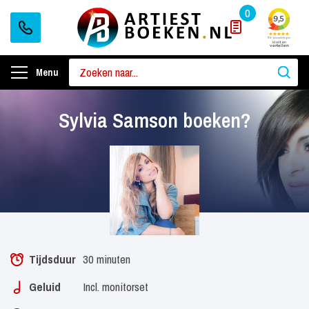
0
Menu
Sylvia Samson boeken?
Tijdsduur
30 minuten
Geluid
Incl. monitorset