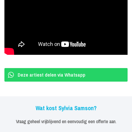
bruiloften, maar is ook uitermate geschikt als openingsact van
winkelcentra, projecten en evenementen. In overleg met de klant
wordt de show helemaal naar wens op maat gemaakt.
Deze artiest delen via Whatsapp
Wat kost Sylvia Samson?
Vraag geheel vrijblijvend en eenvoudig een offerte aan.