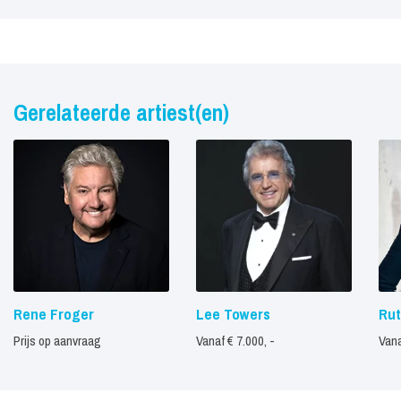
Gerelateerde artiest(en)
Rene Froger
Lee Towers
Rut
Prijs op aanvraag
Vanaf € 7.000, -
Vana