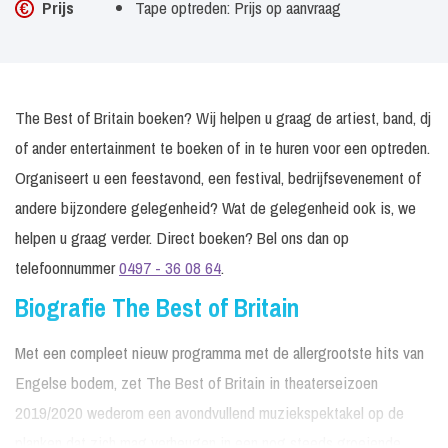
Prijs
Tape optreden: Prijs op aanvraag
The Best of Britain boeken? Wij helpen u graag de artiest, band, dj
of ander entertainment te boeken of in te huren voor een optreden.
Organiseert u een feestavond, een festival, bedrijfsevenement of
andere bijzondere gelegenheid? Wat de gelegenheid ook is, we
helpen u graag verder. Direct boeken? Bel ons dan op
telefoonnummer
0497 - 36 08 64
.
Biografie The Best of Britain
Met een compleet nieuw programma met de allergrootste hits van
Engelse bodem, zet The Best of Britain in theaterseizoen
2019/2020 wederom een avondvullend muziekspektakel op de
planken dat zich mag verheugen in een nog steeds groeiende