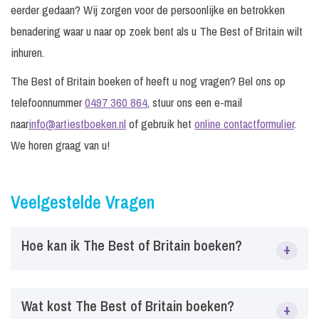
eerder gedaan? Wij zorgen voor de persoonlijke en betrokken
benadering waar u naar op zoek bent als u The Best of Britain wilt
inhuren.
The Best of Britain boeken of heeft u nog vragen? Bel ons op
telefoonnummer
0497 360 864
, stuur ons een e-mail
naar
info@artiestboeken.nl
of gebruik het
online contactformulier
.
We horen graag van u!
Veelgestelde Vragen
Hoe kan ik The Best of Britain boeken?
+
Via ArtiestBoeken.nl kun je eenvoudig The Best of Britain
Wat kost The Best of Britain boeken?
+
boeken voor festivals, bedrijfsfeesten, tentfeesten,