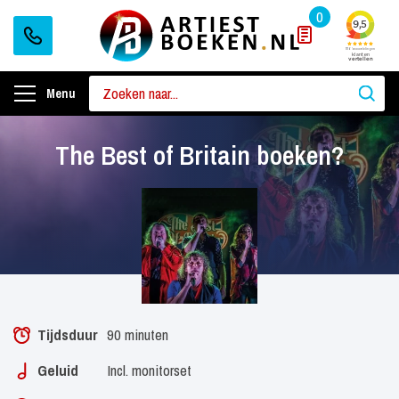
0
Menu
The Best of Britain boeken?
Tijdsduur
90 minuten
Geluid
Incl. monitorset