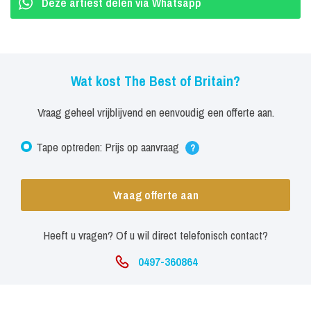
op het podium genieten zelf ook. Met volle teugen zelfs! Want het
Deze artiest delen via Whatsapp
motto van The Best of Britain is 'gedrevenheid', en dat levert een
spetterend muzikaal spektakel op. Een theateravond om nooit
meer te vergeten! De combinatie van top artiesten, die vele
Wat kost The Best of Britain?
wereldhits én supermuzikanten maakt het tot een ongekende sfeer
en echt The Best of Britain!
Vraag geheel vrijblijvend en eenvoudig een offerte aan.
Tape optreden: Prijs op aanvraag
?
Vraag offerte aan
Heeft u vragen? Of u wil direct telefonisch contact?
0497-360864