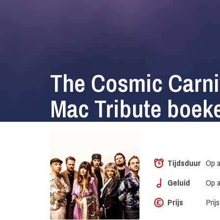
The Cosmic Carni
Mac Tribute boek
Tijdsduur
Op a
Geluid
Op a
Prijs
Prij