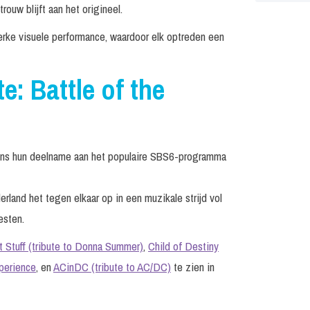
ouw blijft aan het origineel.
ke visuele performance, waardoor elk optreden een
e: Battle of the
jdens hun deelname aan het populaire SBS6-programma
land het tegen elkaar op in een muzikale strijd vol
esten.
 Stuff (tribute to Donna Summer)
,
Child of Destiny
perience
, en
ACinDC (tribute to AC/DC)
te zien in