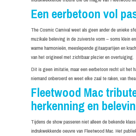
Een eerbetoon vol pas
The Cosmic Carnival weet als geen ander de unieke sf
muzikale beleving in de zuiverste vorm – soms klein e
warme harmonieën, meeslepende gitaarpartijen en krac
van het origineel met zichtbaar plezier en overtuiging.
Dit is geen imitatie, maar een eerbetoon recht uit het 
niemand onberoerd en weet elke zaal te raken, van theate
Fleetwood Mac tribut
herkenning en belevi
Tijdens de show passeren niet alleen de bekende klassi
indrukwekkende oeuvre van Fleetwood Mac. Het publiek