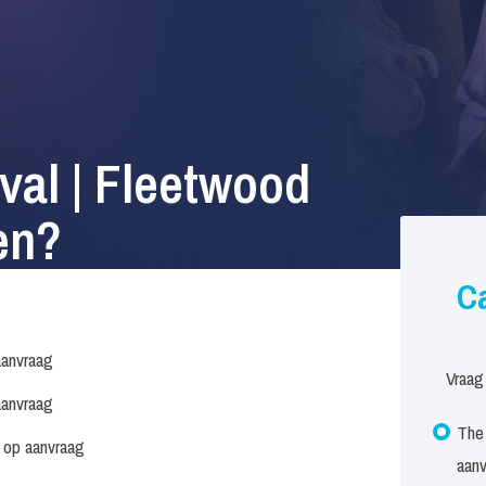
val | Fleetwood
en?
Ca
anvraag
Vraag
anvraag
The 
s op aanvraag
aan