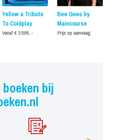
Yellow a Tribute
Bee Gees by
Queen Mus
To Coldplay
Maincourse
On
Vanaf € 3.595, -
Prijs op aanvraag
Prijs op aanvr
 boeken bij
oeken.nl