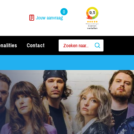
0
Jouw aanvraag
nalities
Contact