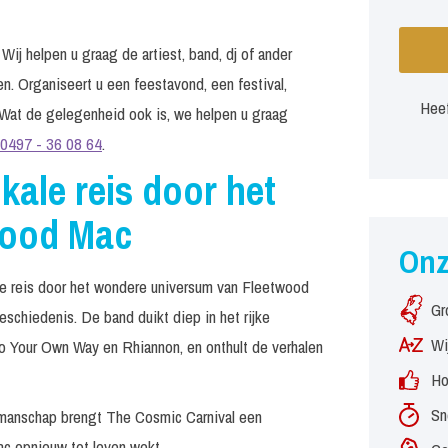
j helpen u graag de artiest, band, dj of ander
n. Organiseert u een feestavond, een festival,
Heef
Wat de gelegenheid ook is, we helpen u graag
0497 - 36 08 64
.
ale reis door het
wood Mac
On
 reis door het wondere universum van Fleetwood
Gr
schiedenis. De band duikt diep in het rijke
Wi
Go Your Own Way en Rhiannon, en onthult de verhalen
Ho
Sn
kmanschap brengt The Cosmic Carnival een
c opnieuw tot leven wekt.