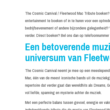
The Cosmic Carnival / Fleetwood Mac Tribute boeken? Wi
entertainment te boeken of in te huren voor een optrede
bedrijfsevenement of andere bijzondere gelegenheid? 
verder. Direct boeken? Bel ons dan op telefoonnummer
Een betoverende muzik
universum van Fleet
The Cosmic Carnival neemt je mee op een meeslepende
Mac, één van de meest iconische bands uit de muziekge
repertoire dat verder gaat dan wereldhits als Dreams, 
vol liefde, spanning en mysterie achter de muziek.
Met een perfecte balans tussen gevoel, energie en va
indrukwekkende tribute die de magie van Fleetwood Ma