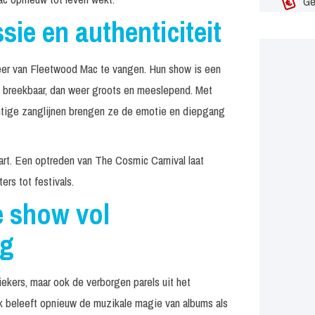
Ge
sie en authenticiteit
eer van Fleetwood Mac te vangen. Hun show is een
n breekbaar, dan weer groots en meeslepend. Met
htige zanglijnen brengen ze de emotie en diepgang
hart. Een optreden van The Cosmic Carnival laat
rs tot festivals.
e show vol
ng
ekers, maar ook de verborgen parels uit het
 beleeft opnieuw de muzikale magie van albums als