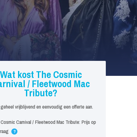
Wat kost The Cosmic
rnival / Fleetwood Mac
Tribute?
 geheel vrijblijvend en eenvoudig een offerte aan.
Cosmic Carnival / Fleetwood Mac Tribute: Prijs op
vraag
?