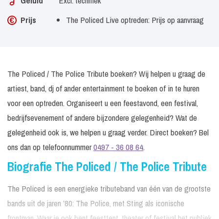
Geluid
Excl. techniek
Prijs
The Policed Live optreden: Prijs op aanvraag
The Policed / The Police Tribute boeken? Wij helpen u graag de
artiest, band, dj of ander entertainment te boeken of in te huren
voor een optreden. Organiseert u een feestavond, een festival,
bedrijfsevenement of andere bijzondere gelegenheid? Wat de
gelegenheid ook is, we helpen u graag verder. Direct boeken? Bel
ons dan op telefoonnummer
0497 - 36 08 64
.
Biografie The Policed / The Police Tribute
The Policed is een energieke tributeband van één van de grootste
bands uit de jaren ’80: The Police, met Sting als iconische
frontman. Waar je ook bent feesttent, theater of festival het publiek