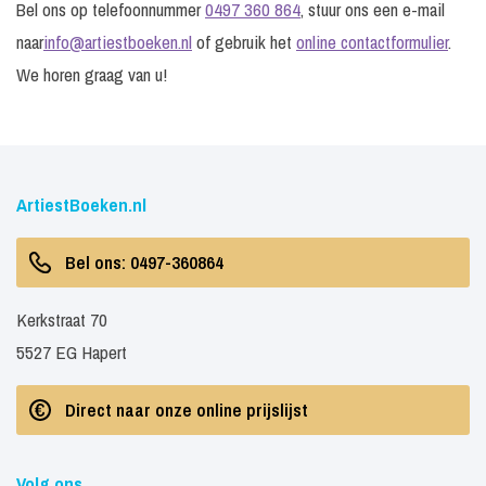
Bel ons op telefoonnummer
0497 360 864
, stuur ons een e-mail
naar
info@artiestboeken.nl
of gebruik het
online contactformulier
.
We horen graag van u!
ArtiestBoeken.nl
Bel ons: 0497-360864
Kerkstraat 70
5527 EG Hapert
Direct naar onze online prijslijst
Volg ons