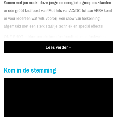
Samen met jou maakt deze jonge en energieke groep muzikanten
er één gróót knalfeest van! Met hits van AC/DC tot aan ABBA komt
er voor iedereen wat wils voorbij. Een show van herkenning,
afgemaakt met een sterk staaltje techniek en special effects!
ONE SHOT is klaar om alle kroegen,feesttenten en festivals op
zijn kop te zetten. Van het Noorden naar het Zuiden, niets is ONE
Lees verder +
SHOT te gek!!
Boekingen One Shot
Kom in de stemming
You've got ONE SHOT, so make it your BEST SHOT!
Bandleden:
Anouk Bus / Lead vocals
Kay Gommans / Gitaar, backing vocals
Duco Berkers / Gitaar, backing vocals
Luuk Toonen / Bass