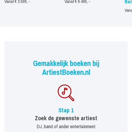
Ba
Vanaf € 3.595, -
Vanaf € 6.495, -
Vana
Gemakkelijk boeken bij
ArtiestBoeken.nl
Stap 1
Zoek de gewenste artiest
DJ, band of ander entertainment