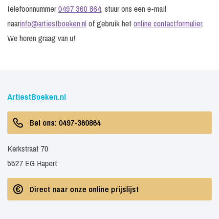
telefoonnummer
0497 360 864
, stuur ons een e-mail
naar
info@artiestboeken.nl
of gebruik het
online contactformulier
.
We horen graag van u!
ArtiestBoeken.nl
Bel ons: 0497-360864
Kerkstraat 70
5527 EG Hapert
Direct naar onze online prijslijst