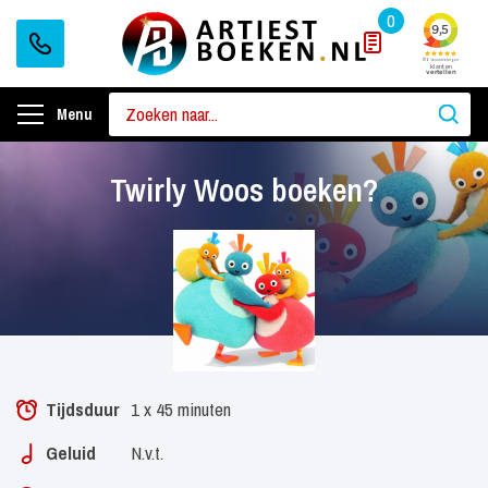
0
Menu
Twirly Woos boeken?
Tijdsduur
1 x 45 minuten
Geluid
N.v.t.