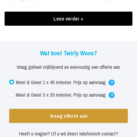
kleine rode boot..
Boekingen Twirly Woos
Lees verder +
Dit brengt heel wat plezier en verrassingen met zich mee!
Wat kost Twirly Woos?
Vraag geheel vrijblijvend en eenvoudig een offerte aan.
Meet & Greet 1 x 45 minuten: Prijs op aanvraag
?
Meet & Greet 3 x 30 minuten: Prijs op aanvraag
?
Vraag offerte aan
Heeft u vragen? Of u wil direct telefonisch contact?