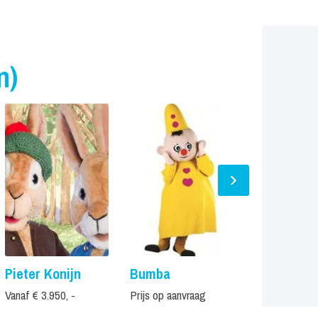
n)
Pieter Konijn
Bumba
Transform
Bumblebe
Vanaf € 3.950, -
Prijs op aanvraag
Prijs op aanvr