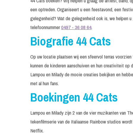
44 Cats boeken? Wij helpen u graag de artiest, band, dj
een optreden. Organiseert u een feestavond, een festiv
gelegenheid? Wat de gelegenheid ook is, we helpen u 
telefoonnummer
0497 - 36 08 64
.
Biografie 44 Cats
Op uw locatie plaatsen wij een sfeervol terras voorzien 
kunnen de kinderen aanschuiven en hun creativiteit op 
Lampou en Milady de mooie creaties bekijken en hebben z
met al hun fans.
Boekingen 44 Cats
Lampou en Milady zijn 2 van de vier muzikanten van The
tekenfilmserie van de Italiaanse Rainbow studios word
Netflix.