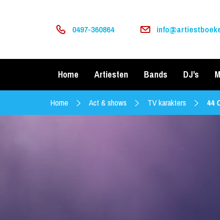
0497-360864
info@artiestboeke
Home
Artiesten
Bands
DJ’s
M
Home
Act & shows
TV karakters
44 