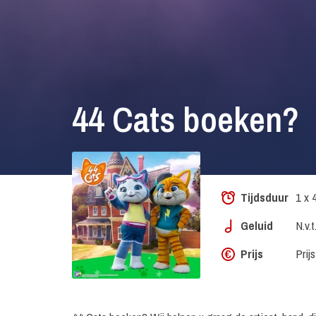
44 Cats boeken?
Tijdsduur
1 x 
Geluid
N.v.t
Prijs
Prij