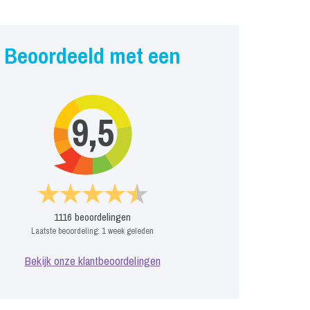
Beoordeeld met een
9,5
1116
beoordelingen
Laatste beoordeling:
1 week geleden
Bekijk onze klantbeoordelingen
er
Stormtrooper
Fabeltjeskrant
e
Evenement
Prijs op aanvraag
P
aag
Prijs op aanvraag