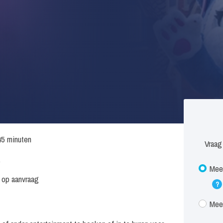
45 minuten
Vraag
.
Meet
s op aanvraag
?
Meet