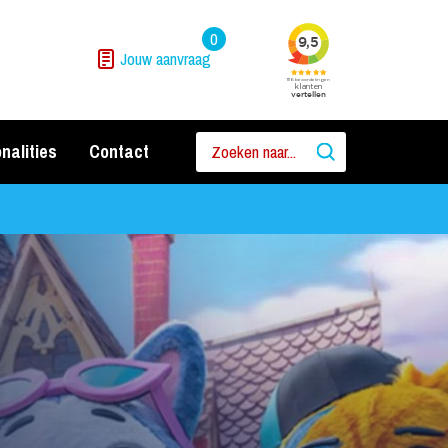
0
Jouw aanvraag
nalities
Contact