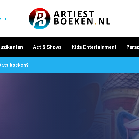
n.nl
uzikanten
Act & Shows
Kids Entertainment
Perso
Cats boeken?