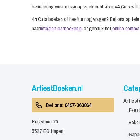
benadering waar u naar op zoek bent als u 44 Cats wilt 
44 Cats boeken of heeft u nog vragen? Bel ons op te
naar
info@artiestboeken.nl
of gebruik het
online contact
ArtiestBoeken.nl
Cate
Artiest
Bel ons: 0497-360864
Feest
Kerkstraat 70
Beken
5527 EG Hapert
Rapp