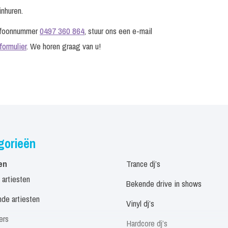
inhuren.
lefoonnummer
0497 360 864
, stuur ons een e-mail
formulier
. We horen graag van u!
gorieën
en
Trance dj’s
 artiesten
Bekende drive in shows
de artiesten
Vinyl dj’s
ers
Hardcore dj’s