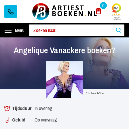
0
Menu
Angelique Vanackere boeken?
Foto: Sheila de Vries
Tijdsduur
In overleg
Geluid
Op aanvraag