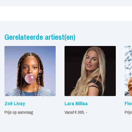
Gerelateerde artiest(en)
Zoë Livay
Lara Millaa
Flo
Prijs op aanvraag
Vanaf € 995, -
Prij