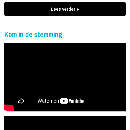
Talent 2010.
Lees verder +
Boekingen Angelique Vanackere
De sopraan Angelique Vanackere/Akkeren heeft wat Nederland nog
Kom in de stemming
niet had en is een aanwinst voor de Nederlandse opera liefhebbers.
Angelique Vanackere heeft de Opera in Nederland weer nieuwe
glans gegeven en uit een diepe coma gehaald en wat andere zeer
zeker niet lukte. Een vrouw met lef! Ook Ernst Daniël Smid pakt
dat al een tijdje zeer goed op.
Eindelijk heeft Nederland er nu dan toch weer een super talent bij.
The white princess of the Opera.