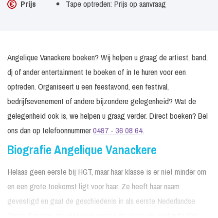
Prijs
Tape optreden: Prijs op aanvraag
Angelique Vanackere boeken? Wij helpen u graag de artiest, band,
dj of ander entertainment te boeken of in te huren voor een
optreden. Organiseert u een feestavond, een festival,
bedrijfsevenement of andere bijzondere gelegenheid? Wat de
gelegenheid ook is, we helpen u graag verder. Direct boeken? Bel
ons dan op telefoonnummer
0497 - 36 08 64
.
Biografie Angelique Vanackere
Helaas geen eerste bij HGT, maar haar klasse is er niet minder om
en een grote toekomst ligt voor haar. Ze heeft haar naam
gevestigd en gaat de geschiedenis in als eerste Nederlandse
Opera Sopraan, die met veel succes deelnam aan Holland's Got