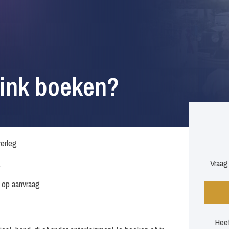
rink boeken?
verleg
Vraag
.
s op aanvraag
Heef