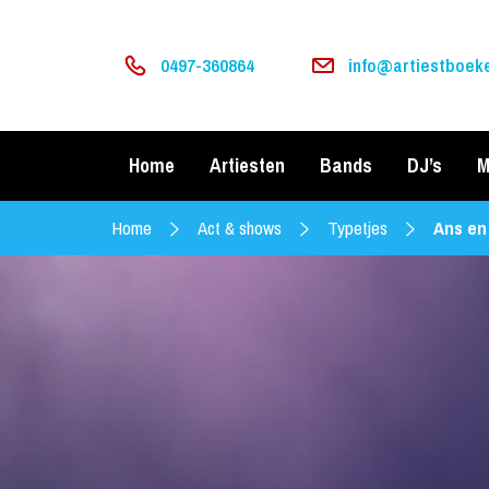
0497-360864
info@artiestboeke
Home
Artiesten
Bands
DJ’s
M
Home
Act & shows
Typetjes
Ans en