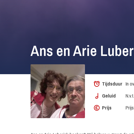
Ans en Arie Lube
Tijdsduur
In o
Geluid
N.v.t
Prijs
Prij