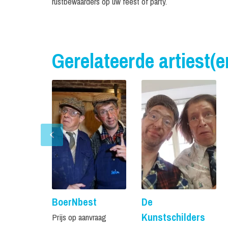
rustbewaarders op uw feest of party.
Gerelateerde artiest(e
BoerNbest
De
Kunstschilders
Prijs op aanvraag