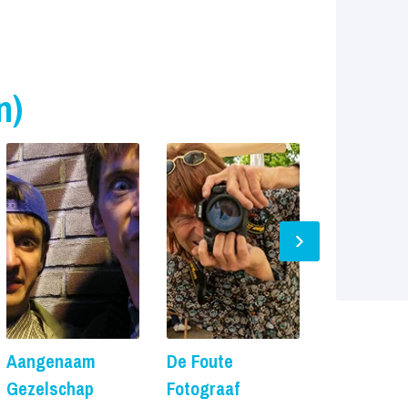
n)
Aangenaam
De Foute
De Foute 
Gezelschap
Fotograaf
Prijs op aanvr