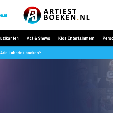
n.nl
uzikanten
Act & Shows
Kids Entertainment
Perso
 Arie Luberink boeken?