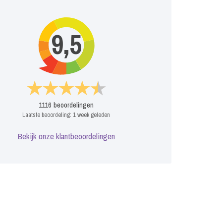
9,5
1116
beoordelingen
Laatste beoordeling:
1 week geleden
Bekijk onze klantbeoordelingen
Ober
Heren van het
Heren van de
Frituur
dubbelcheck
aag
P