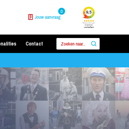
0
Jouw aanvraag
nalities
Contact