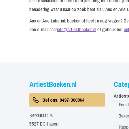
u snel schakelen of heeft u dit juist nog niet eerder g
benadering waar u naar op zoek bent als u Ans en Arie Lu
Ans en Arie Luberink boeken of heeft u nog vragen? B
een e-mail naar
info@artiestboeken.nl
of gebruik het
on
ArtiestBoeken.nl
Cate
Artiest
Bel ons: 0497-360864
Feest
Kerkstraat 70
Beken
5527 EG Hapert
Rapp