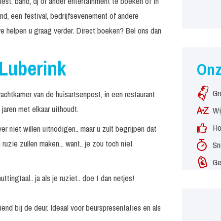
est, band, dj of ander entertainment te boeken of in
nd, een festival, bedrijfsevenement of andere
e helpen u graag verder. Direct boeken? Bel ons dan
 Luberink
On
Gr
achtkamer van de huisartsenpost, in een restaurant
l jaren met elkaar uithoudt.
Wi
Ho
er niet willen uitnodigen.. maar u zult begrijpen dat
uzie zullen maken... want.. je zou toch niet
Sn
Ge
tingtaal.. ja als je ruziet.. doe t dan netjes!
ënd bij de deur. Ideaal voor beurspresentaties en als