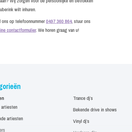
edaan? Wij zorgen voor de persoonlijke en betrokken
berink wilt inhuren.
el ons op telefoonnummer
0497 360 864
, stuur ons
line contactformulier
. We horen graag van u!
gorieën
en
Trance dj’s
 artiesten
Bekende drive in shows
de artiesten
Vinyl dj’s
ers