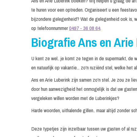
Ans en Arie Luberink boeken? Wij helpen u graag de arti
te huren voor een optreden. Organiseert u een feestavo
bijzondere gelegenheid? Wat de gelegenheid ook is, w
op telefoonnummer
0497 - 36 08 64
.
Biografie Ans en Arie
U kent ze wel.. je komt ze tegen in de supermarkt, de w
en natuurlijk op vakantie... zo'n ruziënd stel, welke het a
Ans en Arie Luberink zijn samen zo'n stel. Je zou ze liev
door hun aanwezigheid het onmogelijk is dat uw gasten r
vergeleken willen worden met de Luberinkjes?
Harde woorden, uithalende gillen.. maar altijd zonder schut
Deze typetjes zijn inzetbaar tussen uw gasten of al ruzi