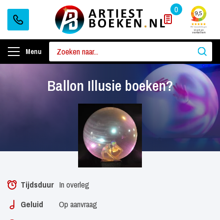
0
Menu
Ballon Illusie boeken?
Tijdsduur
In overleg
Geluid
Op aanvraag