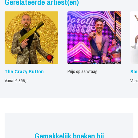
Gerelateerde artiest(en)
The Crazy Button
Sou
Prijs op aanvraag
Vanaf € 895, -
Vana
Gemakkelijk boeken bij