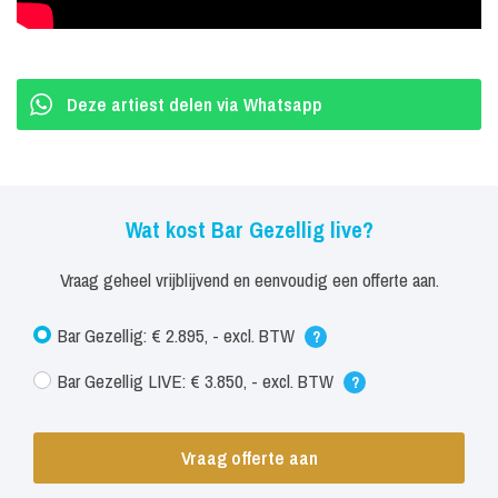
De muzikale kroegentocht van Bar Gezellig Live neemt je mee van
de herkenbare 90’s en 00’s, via guilty pleasures, naar de lekkerste
rock, Nederlandse meezingers en dampende beats van house en
Deze artiest delen via Whatsapp
de hits van nu. Dit nieuwe avondvullende concept met live
entertainment is perfect voor jouw festival, feestweek, kermis of
clubavond.
Wat kost Bar Gezellig live?
Vraag geheel vrijblijvend en eenvoudig een offerte aan.
Bar Gezellig: € 2.895, - excl. BTW
?
Bar Gezellig LIVE: € 3.850, - excl. BTW
?
Vraag offerte aan