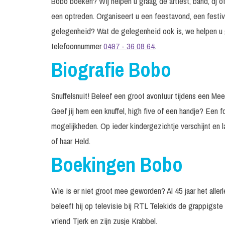
Bobo boeken? Wij helpen u graag de artiest, band, dj of
een optreden. Organiseert u een feestavond, een festiv
gelegenheid? Wat de gelegenheid ook is, we helpen u 
telefoonnummer
0497 - 36 08 64
.
Biografie Bobo
Snuffelsnuit! Beleef een groot avontuur tijdens een Mee
Geef jij hem een knuffel, high five of een handje? Een fo
mogelijkheden. Op ieder kindergezichtje verschijnt en 
of haar Held.
Boekingen Bobo
Wie is er niet groot mee geworden? Al 45 jaar het allerl
beleeft hij op televisie bij RTL Telekids de grappigst
vriend Tjerk en zijn zusje Krabbel.