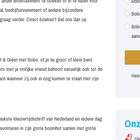
 ander entertainment te boeken of in te huren voor
Bob
al, bedrijfsevenement of andere bijzondere
Bob
graag verder. Direct boeken? Bel ons dan op
Bobo
aan
t & Greet met Bobo, of je nu groot of klein bent.
to met je vrolijke vriend behoort natuurlijk ook tot de
Heef
lach wanneer zij ook in oog komen te staan met zijn
eukste kleutertijdschrift van Nederland en iedere dag
On
e avonturen in zijn grote boomhut samen met grote
Gr