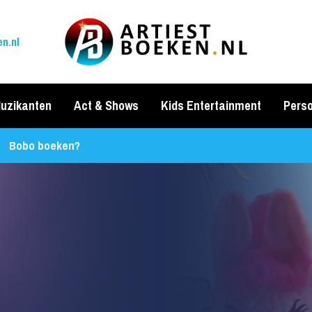
n.nl
uzikanten
Act & Shows
Kids Entertainment
Perso
Bobo boeken?