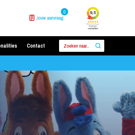
0
Jouw aanvraag
nalities
Contact