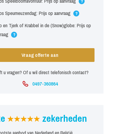
os Speelboomavontuur: Prijs op aanvraag
?
os Speurneuzendag: Prijs op aanvraag
?
 en Tjerk of Krabbel in de (Snow)globe: Prijs op
vraag
?
Vraag offerte aan
t u vragen? Of u wil direct telefonisch contact?
0497-360864
ze
zekerheden
ootste aanbod van Nederland en België