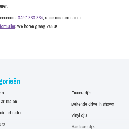
uren.
foonnummer
0497 360 864
, stuur ons een e-mail
formulier
. We horen graag van u!
gorieën
en
Trance dj’s
 artiesten
Bekende drive in shows
de artiesten
Vinyl dj’s
ers
Hardcore dj’s