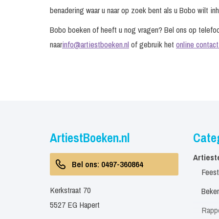
benadering waar u naar op zoek bent als u Bobo wilt inh
Bobo boeken of heeft u nog vragen? Bel ons op tele
naar
info@artiestboeken.nl
of gebruik het
online contact
ArtiestBoeken.nl
Cate
Artiest
Bel ons: 0497-360864
Feest
Kerkstraat 70
Beken
5527 EG Hapert
Rapp