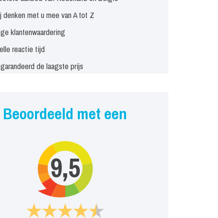
j denken met u mee van A tot Z
ge klantenwaardering
elle reactie tijd
garandeerd de laagste prijs
Beoordeeld met een
9,5
n
Dora en Diego
Bumba
Prijs op aanvraag
Prijs op aanvraag
aag
P