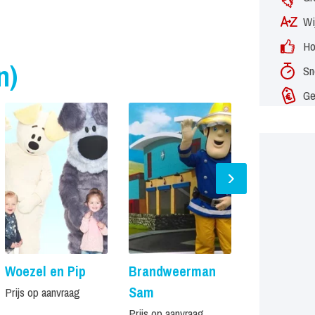
Wi
Ho
n)
Sn
Ge
Woezel en Pip
Brandweerman
Shimmer e
Sam
Shine
Prijs op aanvraag
Prijs op aanvraag
Prijs op aanvr