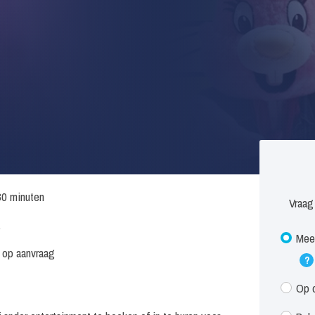
30 minuten
Vraag
.
Meet
s op aanvraag
?
Op d