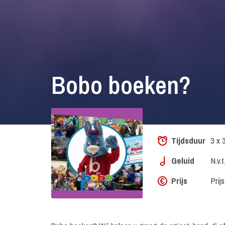
Bobo boeken?
Tijdsduur
3 x 
Geluid
N.v.t
Prijs
Prij