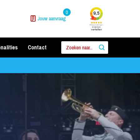
0
Jouw aanvraag
nalities
Contact