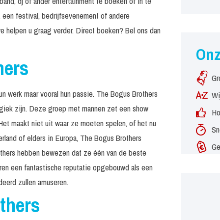
and, dj of ander entertainment te boeken of in te
 een festival, bedrijfsevenement of andere
e helpen u graag verder. Direct boeken? Bel ons dan
On
hers
Gr
un werk maar vooral hun passie. The Bogus Brothers
Wi
ergiek zijn. Deze groep met mannen zet een show
Ho
 Het maakt niet uit waar ze moeten spelen, of het nu
Sn
erland of elders in Europa, The Bogus Brothers
Ge
others hebben bewezen dat ze één van de beste
ren een fantastische reputatie opgebouwd als een
deerd zullen amuseren.
thers