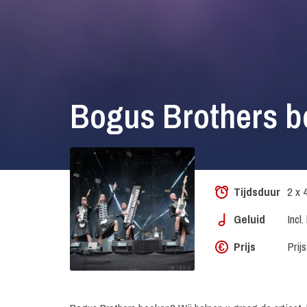
Bogus Brothers 
Tijdsduur
2 x 
Geluid
Incl.
Prijs
Prij