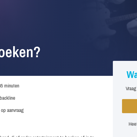
boeken?
Wa
45 minuten
Vraag
 backline
s op aanvraag
Heef