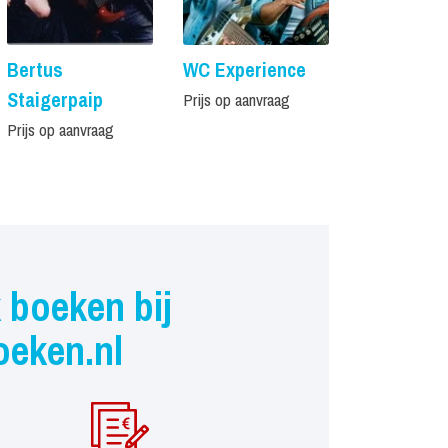
Bertus
WC Experience
Het Goede
Staigerpaip
Revival
Prijs op aanvraag
Prijs op aanvraag
Prijs op aanvr
 boeken bij
oeken.nl