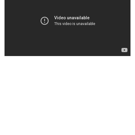
voor.
'Broken Doll' is de eerste solosingle van het nieuwe album van
Brandi, dat in het voorjaar zal uitkomen. Met 'Broken Doll' mikt
Brandi Russell duidelijk op hitsucces en laat zij een volwassen,
maar zeker een typisch Brandi geluid horen.