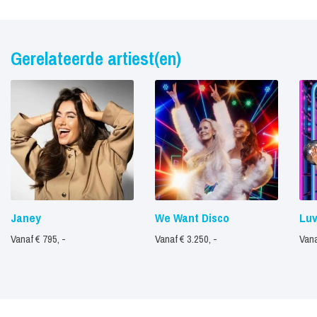
Gerelateerde artiest(en)
Janey
We Want Disco
Lu
Vanaf € 795, -
Vanaf € 3.250, -
Vana