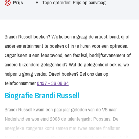
Prijs
Tape optreden: Prijs op aanvraag
Brandi Russell boeken? Wij helpen u graag de artiest, band, dj of
ander entertainment te boeken of in te huren voor een optreden.
Organiseert u een feestavond, een festival, bedrijfsevenement of
andere bijzondere gelegenheid? Wat de gelegenheid ook is, we
helpen u graag verder. Direct boeken? Bel ons dan op
telefoonnummer
0497 - 36 08 64
.
Biografie Brandi Russell
Brandi Russell kwam een paar jaar geleden van de VS naar
Nederland en won eind 2008 de talentenjacht Popstars. De
energieke zangeres komt samen met twee andere finalisten
terecht in de popgroep RED! en scoort direct een nummer-1 hit