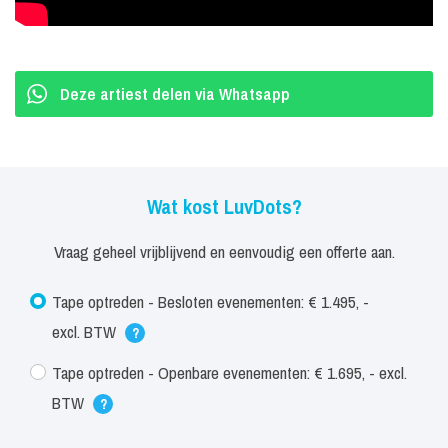
✔ Een half uur vol meezingers, mashups en feestgarantie
✔ Perfect voor feesttenten, festivals, dorpsfeesten en events
✔ Een moderne, vrouwelijke act met uitstraling en kwaliteit
Deze artiest delen via Whatsapp
In een sprankelende half uur tribute show brengen drie
zangeressen dé ultieme girlband-ervaring van
Nederland, vol herkenbare hits en positieve energie.
Wat kost LuvDots?
Zing en dans mee en geniet van een heerlijke trip down memory
lane! Of het nu gaat om een festival, bedrijfsfeest of ander event
Vraag geheel vrijblijvend en eenvoudig een offerte aan.
met hun aanstekelijke energie, spetterende outﬁts en perfecte
Tape optreden - Besloten evenementen: € 1.495, -
samenzang zorgen de LuvDots voor een onvergetelijke show.
excl. BTW
?
All you need is… LuvDots!
Tape optreden - Openbare evenementen: € 1.695, - excl.
BTW
?