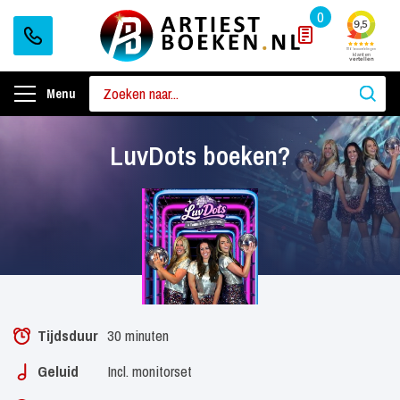
0
Menu
LuvDots boeken?
Tijdsduur
30 minuten
Geluid
Incl. monitorset