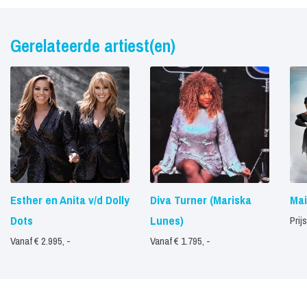
Gerelateerde artiest(en)
Esther en Anita v/d Dolly
Diva Turner (Mariska
Mai
Dots
Lunes)
Prij
Vanaf € 2.995, -
Vanaf € 1.795, -