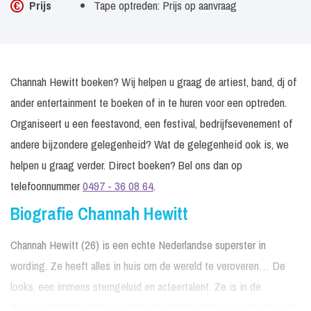
Prijs
Tape optreden: Prijs op aanvraag
Channah Hewitt boeken? Wij helpen u graag de artiest, band, dj of
ander entertainment te boeken of in te huren voor een optreden.
Organiseert u een feestavond, een festival, bedrijfsevenement of
andere bijzondere gelegenheid? Wat de gelegenheid ook is, we
helpen u graag verder. Direct boeken? Bel ons dan op
telefoonnummer
0497 - 36 08 64
.
Biografie Channah Hewitt
Channah Hewitt (26) is een echte Nederlandse superster in
wording. Ze heeft alles in huis om de wereld te veroveren… De
looks, een immens stemgeluid en acteertalent. Ze is in de
danswereld met recht ‘one of the best’! Channah verwierf nationale