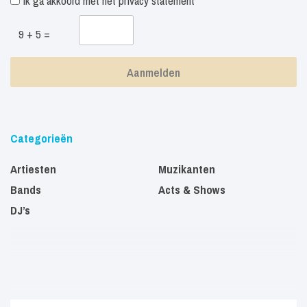
Ik ga akkoord met het
privacy statement
9 + 5 =
Categorieën
Artiesten
Muzikanten
Bands
Acts & Shows
DJ’s