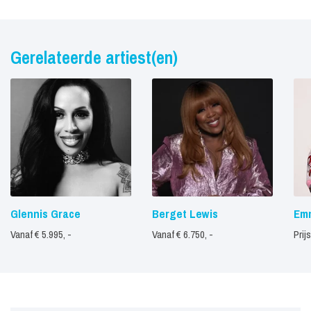
Gerelateerde artiest(en)
Glennis Grace
Berget Lewis
Em
Vanaf € 5.995, -
Vanaf € 6.750, -
Prij