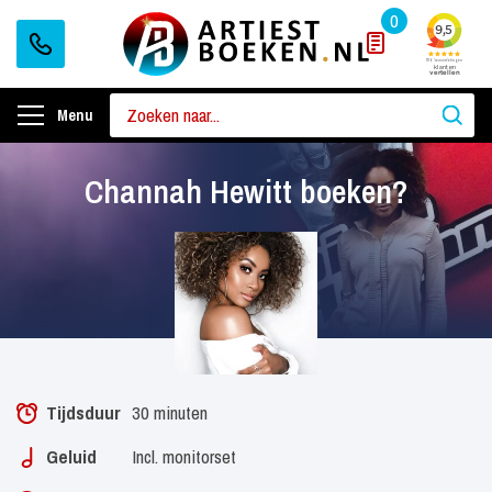
0
Menu
Channah Hewitt boeken?
Tijdsduur
30 minuten
Geluid
Incl. monitorset