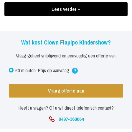
Clown Fapipo vult zijn interactieve kindershow met onder andere:
Lees verder +
Goochelkunsten;
Ballonnenfiguren;
Muziek en zang;
Wat kost Clown Flapipo Kindershow?
Valpartijen en grappen;
Vraag geheel vrijblijvend en eenvoudig een offerte aan.
Acrobatiek en andere circuskunstjes.
60 minuten: Prijs op aanvraag
Boekingen Clown Flapipo Kindershow
?
De show is voorzien van prachtige decorstukken, attributen,
Vraag offerte aan
geschenkjes voor de assisterende kinderen en een
geluidsinstallatie van een uitstekende kwaliteit.
Heeft u vragen? Of u wil direct telefonisch contact?
0497-360864