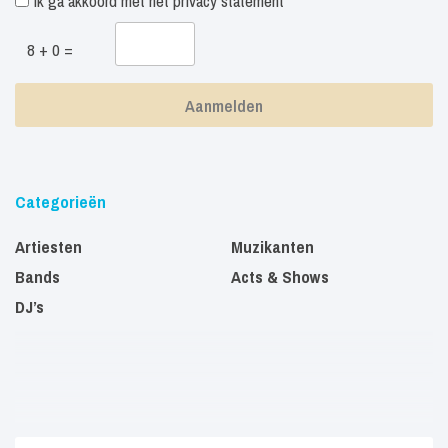
Ik ga akkoord met het
privacy statement
8 + 0 =
Categorieën
Artiesten
Muzikanten
Bands
Acts & Shows
DJ’s