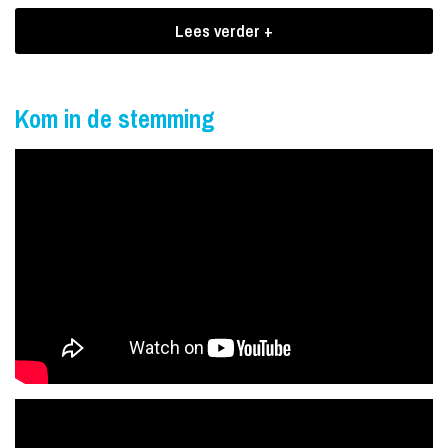
Boekingen Dave Budha
Lees verder +
Zijn eerste EP 'Raamuit' gaf een voorproefje van wat nog volgt
van de jonge Brabander, die klinkt als het missende lid in de groep
die Young Thug en Ramses Shaffy nooit hebben opgericht. Dave
Kom in de stemming
spreekt over alles wat hem opvalt aan de wereld en altijd met alles
wat hij uit het diepste van zijn ziel weet te putten.