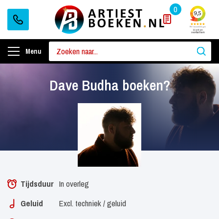
0
Menu
Dave Budha boeken?
Tijdsduur
In overleg
Geluid
Excl. techniek / geluid