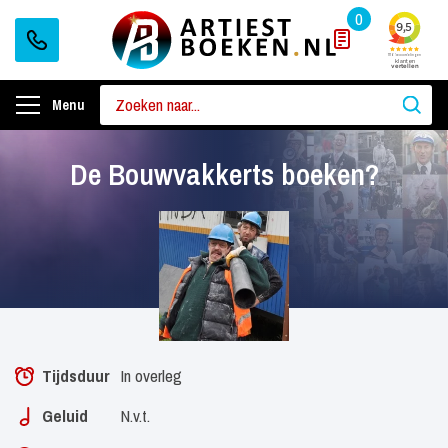
0
Menu
De Bouwvakkerts boeken?
Tijdsduur
In overleg
Geluid
N.v.t.