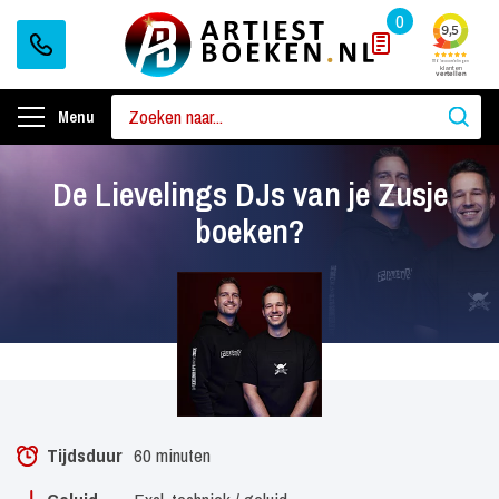
0
Menu
De Lievelings DJs van je Zusje
boeken?
Tijdsduur
60 minuten