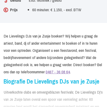
Geluid
Excl. techniek / geluid
Prijs
60 minuten: € 1.150, - excl. BTW
De Lievelings DJs van je Zusje boeken? Wij helpen u graag de
artiest, band, dj of ander entertainment te boeken of in te huren
voor een optreden. Organiseert u een feestavond, een festival,
bedrijfsevenement of andere bijzondere gelegenheid? Wat de
gelegenheid ook is, we helpen u graag verder. Direct boeken? Bel
ons dan op telefoonnummer
0497 - 36 08 64
.
Biografie De Lievelings DJs van je Zusje
Uitverkochte clubs en omvergeblazen festivals; De Lievelings Dj's
van Je Zusje laten overal een spoor van vernieling achter. 60
minuten lang wordt het gaspedaal onverminderd ingetrapt en we