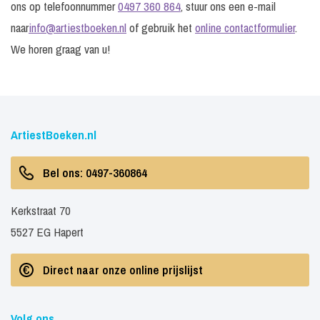
ons op telefoonnummer
0497 360 864
, stuur ons een e-mail
naar
info@artiestboeken.nl
of gebruik het
online contactformulier
.
We horen graag van u!
ArtiestBoeken.nl
Bel ons: 0497-360864
Kerkstraat 70
5527 EG Hapert
Direct naar onze online prijslijst
Volg ons