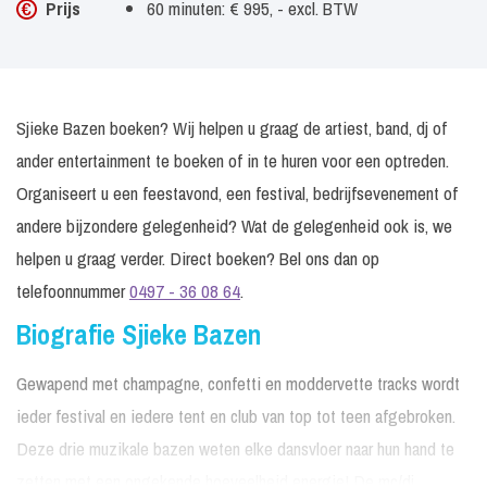
Prijs
60 minuten: € 995, - excl. BTW
Sjieke Bazen boeken? Wij helpen u graag de artiest, band, dj of
ander entertainment te boeken of in te huren voor een optreden.
Organiseert u een feestavond, een festival, bedrijfsevenement of
andere bijzondere gelegenheid? Wat de gelegenheid ook is, we
helpen u graag verder. Direct boeken? Bel ons dan op
telefoonnummer
0497 - 36 08 64
.
Biografie Sjieke Bazen
Gewapend met champagne, confetti en moddervette tracks wordt
ieder festival en iedere tent en club van top tot teen afgebroken.
Deze drie muzikale bazen weten elke dansvloer naar hun hand te
zetten met een ongekende hoeveelheid energie! De mc/dj