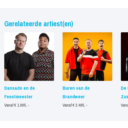
Gerelateerde artiest(en)
Dansado en de
Buren van de
De 
Feestmeester
Brandweer
Zus
Vanaf € 1.995, -
Vanaf € 2.495, -
Vana