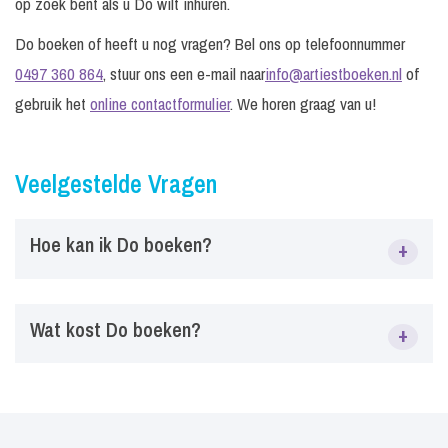
op zoek bent als u Do wilt inhuren.
Do boeken of heeft u nog vragen? Bel ons op telefoonnummer
0497 360 864
, stuur ons een e-mail naar
info@artiestboeken.nl
of
gebruik het
online contactformulier
. We horen graag van u!
Veelgestelde Vragen
Hoe kan ik Do boeken?
+
Via ArtiestBoeken.nl kun je eenvoudig Do boeken voor
Wat kost Do boeken?
+
festivals, bedrijfsfeesten, tentfeesten, evenementen en
privéfeesten. Vraag vrijblijvend informatie aan over
beschikbaarheid, prijs en mogelijkheden.
De prijs van Do is afhankelijk van factoren zoals datum,
locatie, type evenement en gewenste boekingsvorm. De
prijsinformatie start vanaf Prijs op aanvraag. Neem contact op