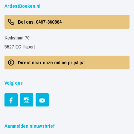
ArtiestBoeken.nl
met ArtiestBoeken.nl voor een actuele prijsopgave.
Bel ons: 0497-360864
Kerkstraat 70
5527 EG Hapert
Direct naar onze online prijslijst
Volg ons
Aanmelden nieuwsbrief