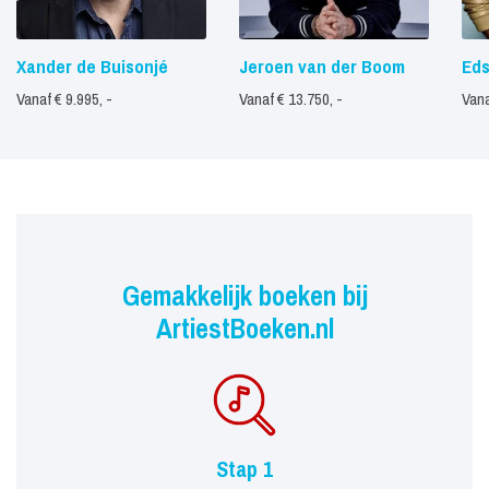
Xander de Buisonjé
Jeroen van der Boom
Eds
Vanaf € 9.995, -
Vanaf € 13.750, -
Vana
Gemakkelijk boeken bij
ArtiestBoeken.nl
Stap 1