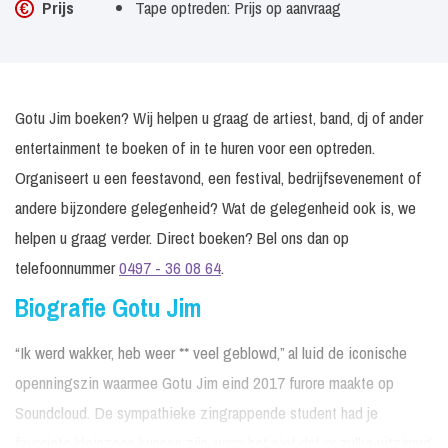
Prijs
Tape optreden: Prijs op aanvraag
Gotu Jim boeken? Wij helpen u graag de artiest, band, dj of ander
entertainment te boeken of in te huren voor een optreden.
Organiseert u een feestavond, een festival, bedrijfsevenement of
andere bijzondere gelegenheid? Wat de gelegenheid ook is, we
helpen u graag verder. Direct boeken? Bel ons dan op
telefoonnummer
0497 - 36 08 64
.
Biografie Gotu Jim
“Ik werd wakker, heb weer ** veel geblowd,” al luid de iconische
openningszin waarmee Gotu Jim eind 2017 furore maakte op
Soundcloud. De sympathieke zingrappende student had je
favoriete kleinzoon kunnen zijn, ware het niet dat er zulke uitzinnig