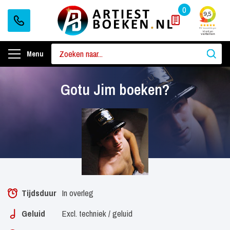
0
Menu
Gotu Jim boeken?
Tijdsduur
In overleg
Geluid
Excl. techniek / geluid