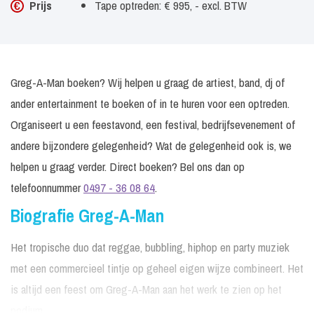
Prijs
Tape optreden: € 995, - excl. BTW
Greg-A-Man boeken? Wij helpen u graag de artiest, band, dj of
ander entertainment te boeken of in te huren voor een optreden.
Organiseert u een feestavond, een festival, bedrijfsevenement of
andere bijzondere gelegenheid? Wat de gelegenheid ook is, we
helpen u graag verder. Direct boeken? Bel ons dan op
telefoonnummer
0497 - 36 08 64
.
Biografie Greg-A-Man
Het tropische duo dat reggae, bubbling, hiphop en party muziek
met een commercieel tintje op geheel eigen wijze combineert. Het
is altijd een feest om Greg-A-Man aan het werk te zien op het
podium.