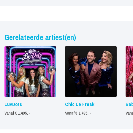
Gerelateerde artiest(en)
LuvDots
Chic Le Freak
Bab
Vanaf € 1.495, -
Vanaf € 1.495, -
Vana