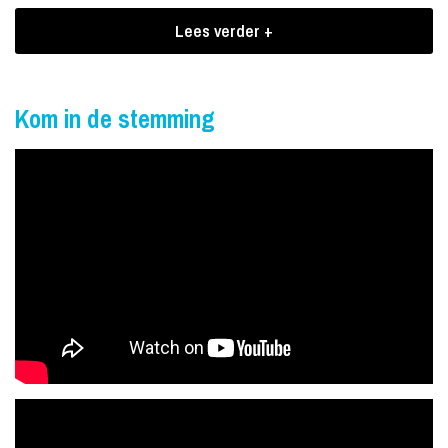
Lees verder +
Greg-A-Man heeft een hoog entertainment gehalte en is een
authentieke én komische act zoals je die nog niet eerder hebt
gezien.
Kom in de stemming
Hun allereerste optreden in april 2012 was direct een groot succes.
Met hun eigen muziek weten ze dan ook al snel vele harten te
veroveren. Ze zijn dan ook een veelgevraagde duo op bruiloften,
partijen en festivals.
Boekingen Greg-A-Man
Ook in de media blijft Greg-A-Man niet onbesproken. Bij Barbie's
Bar op RTL 5 won Greg-A-Man de originaliteitsprijs. Ook voor het
tv-programma De week van Fillemon op NPO3 bleef Greg-A-Man
niet onopgemerkt. Greg-A-Man werd uiterst positief besproken
tijdens de talentenjacht en bewijst ook hier weer dat zij echte