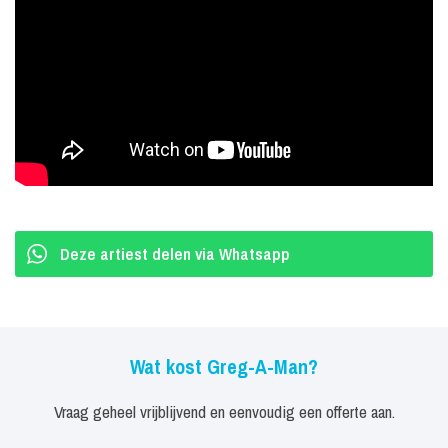
rasartiesten zijn, die overal een feestje van weten te maken.
Greg-A-Man moet je gezien, gehoord én vooral gevoeld hebben.
Als Greg-A-Man op het podium staat, is de dansvloer binnen no
time gevuld!
Deze artiest delen via Whatsapp
Wat kost Greg-A-Man?
Vraag geheel vrijblijvend en eenvoudig een offerte aan.