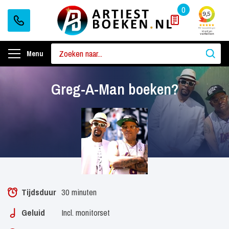
0
Menu
Greg-A-Man boeken?
Tijdsduur
30 minuten
Geluid
Incl. monitorset