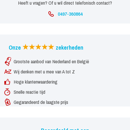
Heeft u vragen? Of u wil direct telefonisch contact?
En iemand die heerlijke snoepjes uitdeelt.
0497-360864
Het Te Gekke Piccolo Team is ook te boeken met drie
personen. De schminker vervalt hierbij.
Onze
zekerheden
Grootste aanbod van Nederland en België
Wij denken met u mee van A tot Z
Hoge klantenwaardering
Snelle reactie tijd
Gegarandeerd de laagste prijs