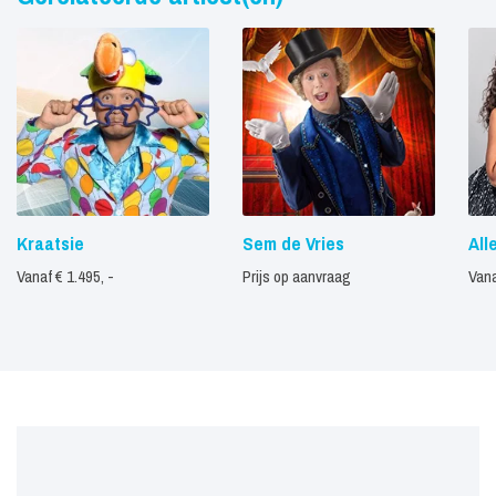
Kraatsie
Sem de Vries
All
Vanaf € 1.495, -
Prijs op aanvraag
Vana