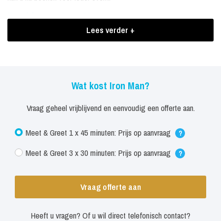
Boekingen Iron Man
Lees verder +
Iron Man is uniek en u heeft de mogelijkheid om deze robot te
reserveren voor uw productpresentatie, beurspromotie,
winkelcentrumpromotie, evenement of misschien wel uw
bedrijfsfeest.
Wat kost Iron Man?
Iedereen kijkt naar deze robot en velen willen met hem op de foto.
Vraag geheel vrijblijvend en eenvoudig een offerte aan.
Hij is geschikt voor ieder doel dat u onder de aandacht wilt
Meet & Greet 1 x 45 minuten: Prijs op aanvraag
brengen. Door middel van een voice-changer kan de Iron Man
?
spreken waardoor hij nog meer de aandacht naar zich toe weet te
Meet & Greet 3 x 30 minuten: Prijs op aanvraag
?
trekken.
Vraag offerte aan
Heeft u vragen? Of u wil direct telefonisch contact?