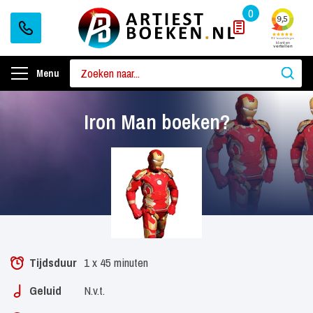
0
Menu
Iron Man boeken?
Tijdsduur
1 x 45 minuten
Geluid
N.v.t.