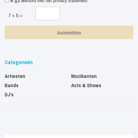
Ik ga akkoord met het
privacy statement
7 + 5 =
Categorieën
Artiesten
Muzikanten
Bands
Acts & Shows
DJ’s