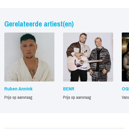
Gerelateerde artiest(en)
Ruben Annink
BENR
OG
Prijs op aanvraag
Prijs op aanvraag
Vana