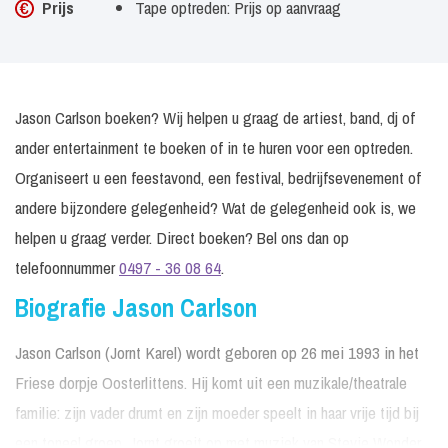
Prijs
Tape optreden: Prijs op aanvraag
Jason Carlson boeken? Wij helpen u graag de artiest, band, dj of
ander entertainment te boeken of in te huren voor een optreden.
Organiseert u een feestavond, een festival, bedrijfsevenement of
andere bijzondere gelegenheid? Wat de gelegenheid ook is, we
helpen u graag verder. Direct boeken? Bel ons dan op
telefoonnummer
0497 - 36 08 64
.
Biografie Jason Carlson
Jason Carlson (Jornt Karel) wordt geboren op 26 mei 1993 in het
Friese dorpje Oosterlittens. Hij komt uit een muzikale/theatrale
familie: zijn vader drumt en zijn moeder speelt in haar vrije tijd bij
een toneel groep. Jornt groeit op met muziek van Stevie Wonder,