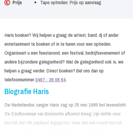
Prijs
Tape optreden: Prijs op aanvraag
Haris boeken? Wij helpen u graag de artiest, band, dj of ander
entertainment te boeken of in te huren voor een optreden.
Organiseert u een feestavond, een festival, bedrijfsevenement of
andere bijzondere gelegenheid? Wat de gelegenheid ook is, we
helpen u graag verder. Direct boeken? Bel ons dan op
telefoonnummer
0497 - 36 08 64
.
Biografie Haris
De Nederlandse zanger Haris zag op 25 mei 1995 het levenslicht.
De Eindhovenaar van Bosnische afkomst kreeg zijn liefde voor
muziek met de paplepel ingegoten, maar dan wel vooral muziek
die zijn ouders graag luisterden. “Ik ben opgegroeid met