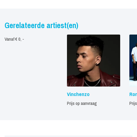
die daarna kwamen, zijn met een idee gemaakt.”
Gerelateerde artiest(en)
Vanaf € 0, -
Vinchenzo
Ro
Prijs op aanvraag
Prij