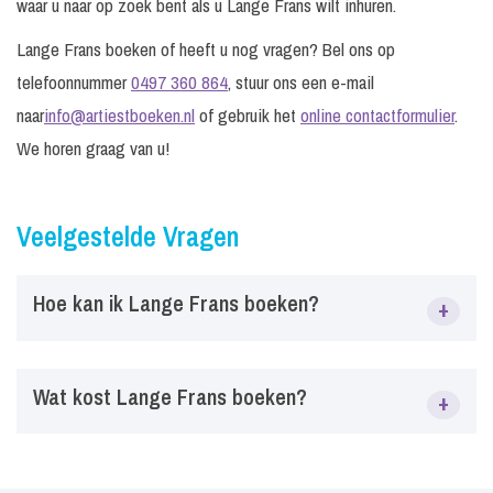
waar u naar op zoek bent als u Lange Frans wilt inhuren.
Lange Frans boeken of heeft u nog vragen? Bel ons op
telefoonnummer
0497 360 864
, stuur ons een e-mail
naar
info@artiestboeken.nl
of gebruik het
online contactformulier
.
We horen graag van u!
Veelgestelde Vragen
Hoe kan ik Lange Frans boeken?
+
Via ArtiestBoeken.nl kun je eenvoudig Lange Frans boeken
Wat kost Lange Frans boeken?
+
voor festivals, bedrijfsfeesten, tentfeesten, evenementen en
privéfeesten. Vraag vrijblijvend informatie aan over
beschikbaarheid, prijs en mogelijkheden.
De prijs van Lange Frans is afhankelijk van factoren zoals