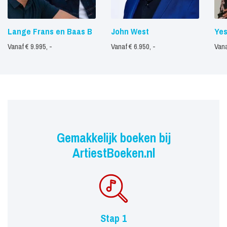
Lange Frans en Baas B
John West
Ye
Vanaf € 9.995, -
Vanaf € 6.950, -
Vana
Gemakkelijk boeken bij
ArtiestBoeken.nl
Stap 1