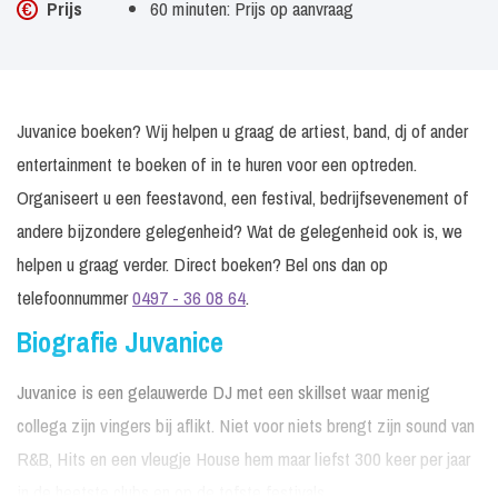
Prijs
60 minuten: Prijs op aanvraag
Juvanice boeken? Wij helpen u graag de artiest, band, dj of ander
entertainment te boeken of in te huren voor een optreden.
Organiseert u een feestavond, een festival, bedrijfsevenement of
andere bijzondere gelegenheid? Wat de gelegenheid ook is, we
helpen u graag verder. Direct boeken? Bel ons dan op
telefoonnummer
0497 - 36 08 64
.
Biografie Juvanice
Juvanice is een gelauwerde DJ met een skillset waar menig
collega zijn vingers bij aflikt. Niet voor niets brengt zijn sound van
R&B, Hits en een vleugje House hem maar liefst 300 keer per jaar
in de heetste clubs en op de tofste festivals.