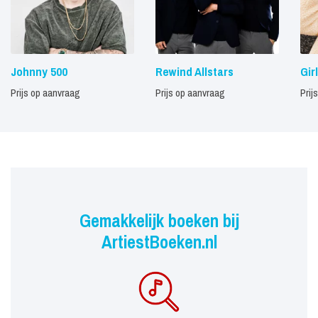
Johnny 500
Rewind Allstars
Gir
Prijs op aanvraag
Prijs op aanvraag
Prij
Gemakkelijk boeken bij
ArtiestBoeken.nl