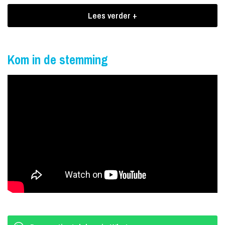
Boekingen Juvanice
Lees verder +
Deze ras-Amsterdammer weet wel hoe je een feestje bouwt met
o.a. Solar, Mysteryland en Amsterdam Open Air kunnen daarover
Kom in de stemming
meepraten!