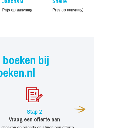
JasonXM
Snelle
Frenna
Prijs op aanvraag
Prijs op aanvraag
Prijs op aanvr
 boeken bij
oeken.nl
Stap 2
Vraag een offerte aan
j checken de agenda en sturen een offerte