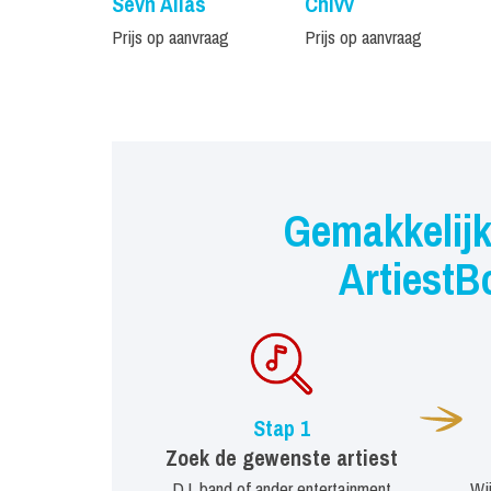
Sevn Alias
Chivv
Prijs op aanvraag
Prijs op aanvraag
Gemakkelijk
ArtiestB
Stap 1
Zoek de gewenste artiest
DJ, band of ander entertainment
Wi