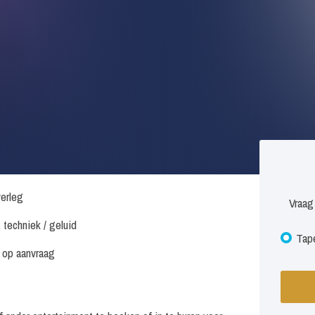
verleg
Vraag
. techniek / geluid
Tape
s op aanvraag