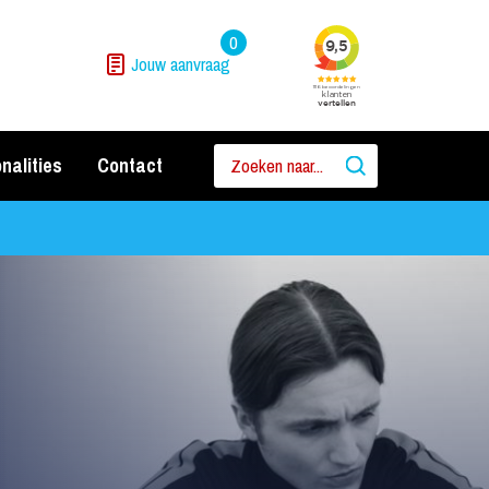
0
Jouw aanvraag
nalities
Contact