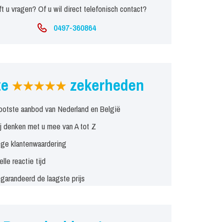
t u vragen? Of u wil direct telefonisch contact?
0497-360864
ze
zekerheden
ootste aanbod van Nederland en België
j denken met u mee van A tot Z
ge klantenwaardering
elle reactie tijd
garandeerd de laagste prijs