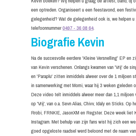
Kevin boeken? Wij helpen u graag de artiest, band, dj o
een optreden. Organiseert u een feestavond, een festiv
gelegenheid? Wat de gelegenheid ook is, we helpen u 
telefoonnummer
0497 - 36 08 64
.
Biografie Kevin
Na de succesvolle eerdere 'Kleine Versnelling' EP en z
van Kevin verschenen. Onlangs kwamen van 'Vrij' de singles
en 'Paraplu' zitten inmiddels alweer over de 1 miljoen s
in samenwerking met Momi, waar hij 3 weken geleden o
Deze video telt inmiddels alweer meer dan 1,1 miljoen
op 'Vrij', van o.a. Sevn Alias, Chivv, Idaly en Sticks. O
Rrobi, FRNKIE, JasonXM en Regster. Deze week liet Kevi
Instagram. Met behulp van zijn fans wist hij zich een w
goed opgeloste raadsel werd beloond met de naam van 