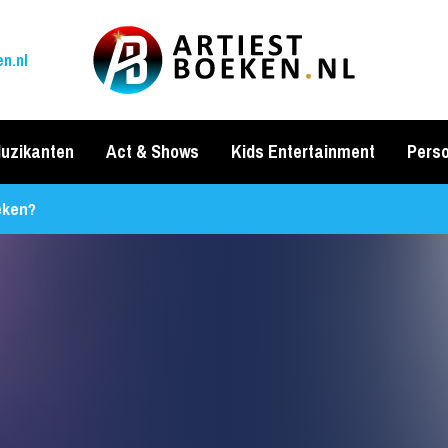
n.nl
uzikanten
Act & Shows
Kids Entertainment
Perso
eken?