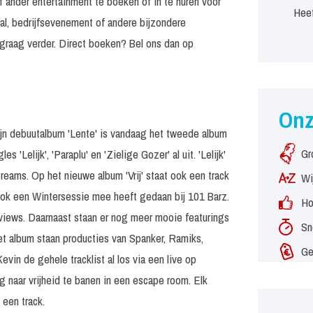
f ander entertainment te boeken of in te huren voor
Heef
al, bedrijfsevenement of andere bijzondere
graag verder. Direct boeken? Bel ons dan op
On
ijn debuutalbum 'Lente' is vandaag het tweede album
Gr
 'Lelijk', 'Paraplu' en 'Zielige Gozer' al uit. 'Lelijk'
treams. Op het nieuwe album 'Vrij' staat ook een track
Wi
ok een Wintersessie mee heeft gedaan bij 101 Barz.
Ho
 views. Daarnaast staan er nog meer mooie featurings
Sn
p het album staan producties van Spanker, Ramiks,
Ge
n de gehele tracklist al los via een live op
eg naar vrijheid te banen in een escape room. Elk
een track.