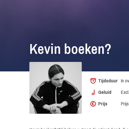
Kevin boeken?
Tijdsduur
In o
Geluid
Excl
Prijs
Prij