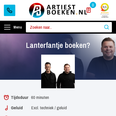
0
Menu
Lanterfantje boeken?
Tijdsduur
60 minuten
Geluid
Excl. techniek / geluid