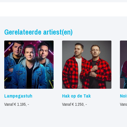
Gerelateerde artiest(en)
Lampegastuh
Hak op de Tak
Noi
Vanaf € 1.195, -
Vanaf € 1.250, -
Vana