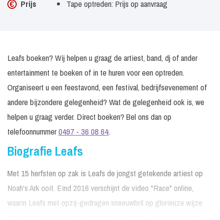
Prijs
Tape optreden: Prijs op aanvraag
Leafs boeken? Wij helpen u graag de artiest, band, dj of ander
entertainment te boeken of in te huren voor een optreden.
Organiseert u een feestavond, een festival, bedrijfsevenement of
andere bijzondere gelegenheid? Wat de gelegenheid ook is, we
helpen u graag verder. Direct boeken? Bel ons dan op
telefoonnummer
0497 - 36 08 64
.
Biografie Leafs
Met 15 herfsten op zak is Leafs de jongst getekende artiest op
Noah's Ark ooit. Eind 2016 verschijnt de video "Race" online,
waarin Leafs met opzij-gedragen sneeuwbril op glorieuze wijze
zijn intrede maakt in de Nederlandse rapgame. Na het zien van