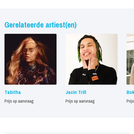
Gerelateerde artiest(en)
Tabitha
Jacin Trill
Bo
Prijs op aanvraag
Prijs op aanvraag
Prij