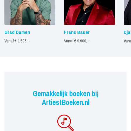
Grad Damen
Frans Bauer
Dj
Vanaf € 1.595, -
Vanaf € 9.900, -
Vana
Gemakkelijk boeken bij
ArtiestBoeken.nl