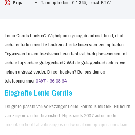
Prijs
Tape optreden : € 1.345, - excl. BTW
Lenie Gerrits boeken? Wij helpen u graag de artiest, band, dj of
ander entertainment te boeken of in te huren voor een optreden.
Organiseert u een feestavond, een festival, bedrijfsevenement of
andere bijzondere gelegenheid? Wat de gelegenheid ook is, we
helpen u graag verder. Direct boeken? Bel ons dan op
telefoonnummer
0497 - 36 08 64
.
Biografie Lenie Gerrits
De grote passie van volkszanger Lenie Gerrits is muziek. Hij houdt
van zingen van het levenslied. Hij is sinds 2007 actief in de
muziek en heeft al vele singles en twee album op zijn naam staan.