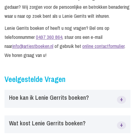
gedaan? Wij zorgen voor de persoonlijke en betrokken benadering
waar u naar op zoek bent als u Lenie Gerrits wilt inhuren.
Lenie Gerrits boeken of heeft u nog vragen? Bel ons op
telefoonnummer
0497 360 864
, stuur ons een e-mail
naar
info@artiestboeken.nl
of gebruik het
online contactformulier
.
We horen graag van u!
Veelgestelde Vragen
Hoe kan ik Lenie Gerrits boeken?
+
Via ArtiestBoeken.nl kun je eenvoudig Lenie Gerrits boeken
Wat kost Lenie Gerrits boeken?
+
voor festivals, bedrijfsfeesten, tentfeesten, evenementen en
privéfeesten. Vraag vrijblijvend informatie aan over