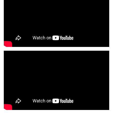
rtl5 in seizoen 2 Ook is hij bewoner geweest bij Big Brother 2024
op RTL 5, Rowan & Louisa Janssen – Terug naar het Kamp op
TLC .
Met een repertoire met een zeer hoog meezinggehalte weet
Lenie elk optreden om te toveren tot een feest van herkenning. Of
het nu gaat om een feesttent, evenement of besloten
gelegenheid: Lenie Gerrits brengt sfeer, emotie en gezelligheid
naar een hoger niveau.