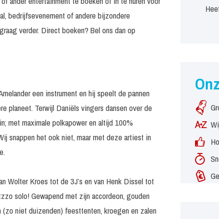
 of ander entertainment te boeken of in te huren voor
Heef
al, bedrijfsevenement of andere bijzondere
graag verder. Direct boeken? Bel ons dan op
On
Amelander een instrument en hij speelt de pannen
Gr
re planeet. Terwijl Daniëls vingers dansen over de
k in; met maximale polkapower en altijd 100%
Wi
Wij snappen het ook niet, maar met deze artiest in
Ho
e.
Sn
Ge
van Wolter Kroes tot de 3J’s en van Henk Dissel tot
Metzzo solo! Gewapend met zijn accordeon, gouden
 (zo niet duizenden) feesttenten, kroegen en zalen