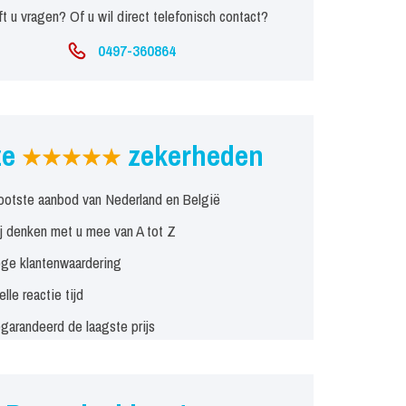
t u vragen? Of u wil direct telefonisch contact?
0497-360864
ze
zekerheden
ootste aanbod van Nederland en België
j denken met u mee van A tot Z
ge klantenwaardering
elle reactie tijd
garandeerd de laagste prijs