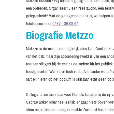
Metzzo boeken? Wij helpen u graag de artiest, band, dj
een optreden. Organiseert u een feestavond, een festiv
gelegenheid? Wat de gelegenheid ook is, we helpen u 
telefoonnummer
0497 - 36 08 64
.
Biografie Metzzo
Metzzo is de man… die eigenlijk alles kan! Geef deze 
van het dak, maar zijn accordeongeweld is van een ande
toetsen slingert hij de ene na de andere hit het publie
feestgarantie! Wat zit er toch in dat Amelander water? 
hart en nieren op het podium is stilstaan écht geen opti
Collega-artiesten staan voor Daniëls kunsten in de rij, 
George Baker. Maar heel eerlijk, er gaat niets boven 
stem en ontembare energie maakte Daniël al honderden