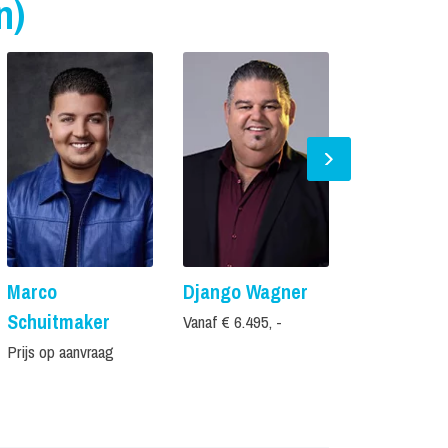
n)
Marco
Django Wagner
Stef Ekkel
Schuitmaker
Vanaf € 6.495, -
Vanaf € 2.995,
Prijs op aanvraag