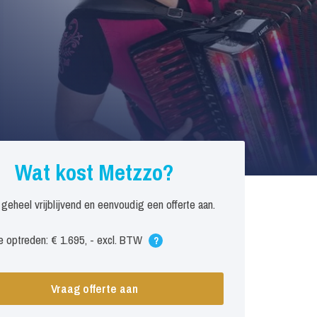
Wat kost Metzzo?
 geheel vrijblijvend en eenvoudig een offerte aan.
 optreden: € 1.695, - excl. BTW
?
Vraag offerte aan