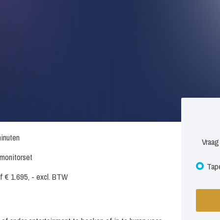
inuten
Vraag
. monitorset
Tape
f € 1.695, - excl. BTW