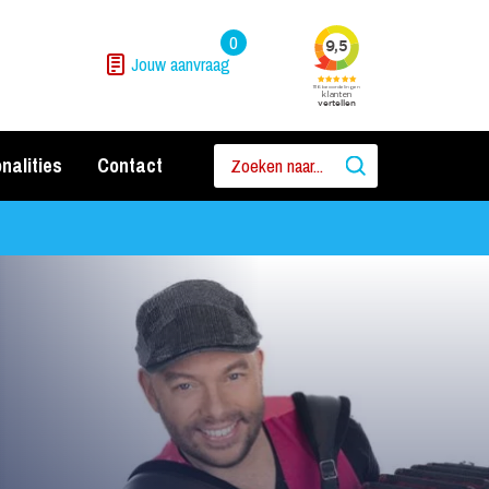
0
Jouw aanvraag
nalities
Contact