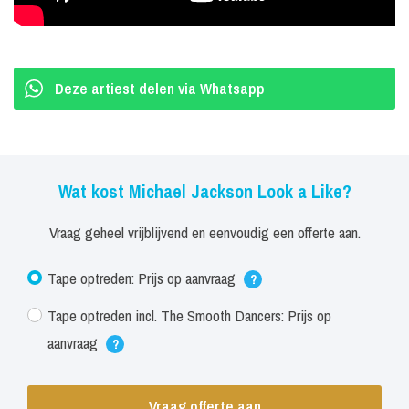
Stilzitten is er echt niet bij.
Boekingen Michael Jackson Look a Like
Deze artiest delen via Whatsapp
Nielz geeft al meer dan 30jaar een Michael Jackson Tribute Show
vol vuur en dynamiek. Wisseling van kleding& spectaculaire dansen
geeft een geweldig spektakel voor uw event of feest. In een snel
tempo volgen de bekende hits elkaar op. Bij ieder nummer draagt
Wat kost Michael Jackson Look a Like?
de Dutch Michael Jackson de spectaculaire kostuums die de echte
Vraag geheel vrijblijvend en eenvoudig een offerte aan.
Michael Jackson in zijn videoclips en concerten droeg. Niels is al
van kinds af aan fan en is op zijn 10e mee gaan doen met
Tape optreden: Prijs op aanvraag
?
playbackshows. Zijn Michael Jackson hobby, dansen en kleding
Tape optreden incl. The Smooth Dancers: Prijs op
ontwerpen, groeide uit tot het verzorgen van vele optredens voor
aanvraag
publiek op bruiloften, bedrijfsfeesten, etc.
?
Maar ook voor nationale zenders zoals
Vraag offerte aan