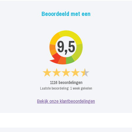
Music een speciale act ter gelegenheid van de 50e verjaardag
van The King of Pop in Almere.
Beoordeeld met een
De flitsende playback act en verbluffende dansshow van 30
minuten met bekende hits is speciaal gemixt in de studio van
9,5
twice music production (vriezenveen holland)Kortom een tribute
show die u absoluut gezien moet hebben!
1116
beoordelingen
Laatste beoordeling:
1 week geleden
Bekijk onze klantbeoordelingen