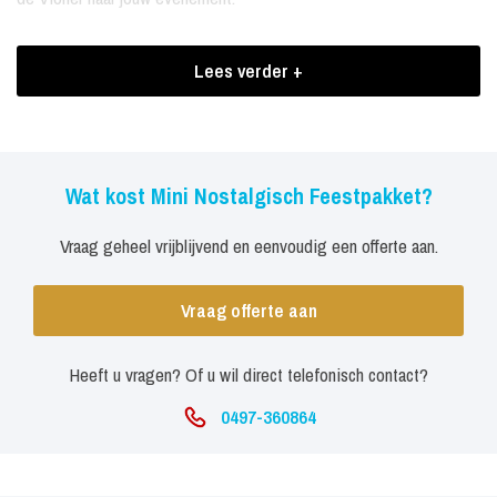
Sfeervolle carrousel La Fayette, een prachtige Oud-Hollandse
Lees verder +
carrousel. De Kindercarrousel biedt plaats aan maximaal 12
kinderen in de leeftijd van 2 tot 6 jaar. De molen is een exacte
replica van de stoomcarrousel die aan het begin van de vorige
eeuw in Nederland en in onze omringende landen op de kermis
Wat kost Mini Nostalgisch Feestpakket?
werden ingezet. Deze replica voldoet echter aan de laatste
normen op het gebied van veiligheid.
Vraag geheel vrijblijvend en eenvoudig een offerte aan.
Inhuren Mini Nostalgisch Feestpakket
Vraag offerte aan
Het kleinste draaiorgeltje de Violier is een lust voor het oog. De
Violier is het kleinste draaiorgeltje in het assortiment. Het mini
Heeft u vragen? Of u wil direct telefonisch contact?
Pierement valt op door z'n vrolijke klank en multifunctionele
0497-360864
inzetbaarheid. Op een houten duwkar spreekt de Violier tot de
verbeelding van in het bijzonder buitenlanders. Daardoor is de