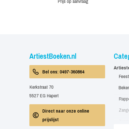
Prijs op aanvraag
ArtiestBoeken.nl
Cate
Artiest
Bel ons: 0497-360864
Feest
Kerkstraat 70
Beken
5527 EG Hapert
Rapp
Zang
Direct naar onze online
prijslijst
Zang