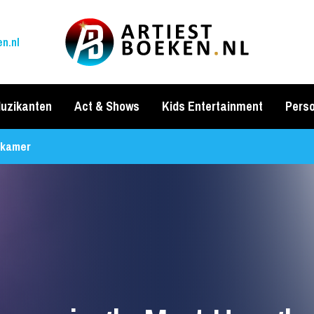
n.nl
uzikanten
Act & Shows
Kids Entertainment
Perso
gkamer