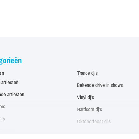
gorieën
en
Trance dj’s
 artiesten
Bekende drive in shows
de artiesten
Vinyl dj’s
ers
Hardcore dj’s
ers
Oktoberfeest dj’s
groepen
Allround dj’s