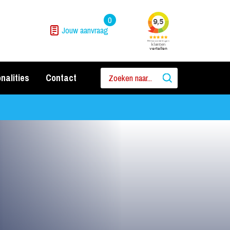
0
Jouw aanvraag
nalities
Contact