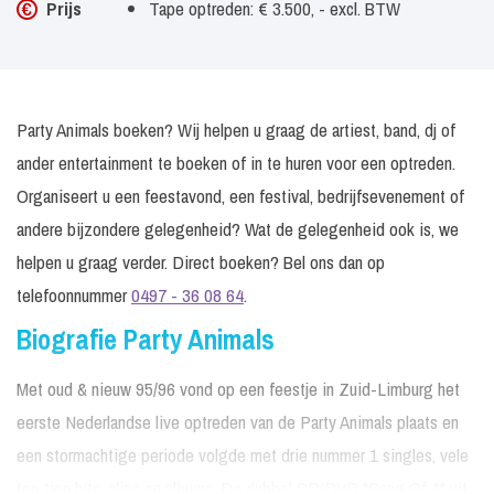
Prijs
Tape optreden: € 3.500, - excl. BTW
Party Animals boeken? Wij helpen u graag de artiest, band, dj of
ander entertainment te boeken of in te huren voor een optreden.
Organiseert u een feestavond, een festival, bedrijfsevenement of
andere bijzondere gelegenheid? Wat de gelegenheid ook is, we
helpen u graag verder. Direct boeken? Bel ons dan op
telefoonnummer
0497 - 36 08 64
.
Biografie Party Animals
Met oud & nieuw 95/96 vond op een feestje in Zuid-Limburg het
eerste Nederlandse live optreden van de Party Animals plaats en
een stormachtige periode volgde met drie nummer 1 singles, vele
top tien hits, clips en albums. De dubbel CD/DVD "Gang Of 4" uit