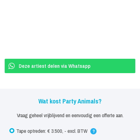
Patrick, Robert, David en Thijs hebben regelmatig kontakt met de
huidige Animals en zijn er zelfs nog wel eens bij - backstage,
verstopt in het publiek of incidenteel als eregast op het podium.
MC Remsy, Animal van het eerste uur die in 2002/2003 ook een
belangrijke bijdrage leverde aan de come-back van de Party
Animals geniet tegenwoordig solo veel succes - maar is nooit te
beroerd bij te springen als er "een mannetje tekort is".
Deze artiest delen via Whatsapp
Wat kost Party Animals?
Vraag geheel vrijblijvend en eenvoudig een offerte aan.
Tape optreden: € 3.500, - excl. BTW
?