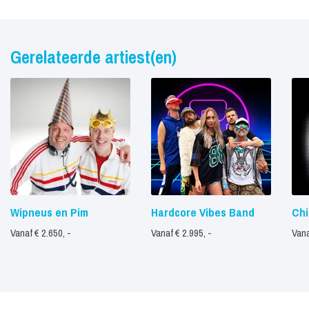
Gerelateerde artiest(en)
Wipneus en Pim
Hardcore Vibes Band
Chi
Vanaf € 2.650, -
Vanaf € 2.995, -
Vana