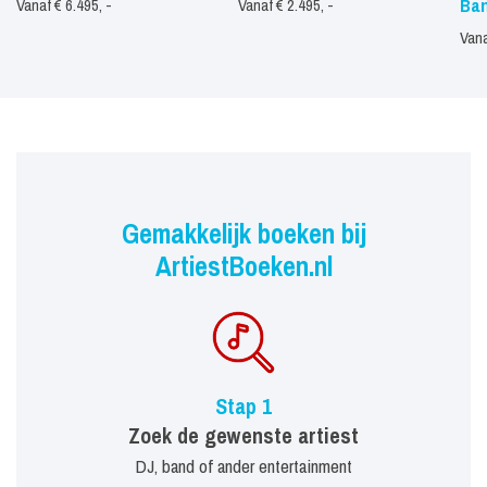
Ba
Vanaf € 6.495, -
Vanaf € 2.495, -
Vana
Gemakkelijk boeken bij
ArtiestBoeken.nl
Stap 1
Zoek de gewenste artiest
DJ, band of ander entertainment