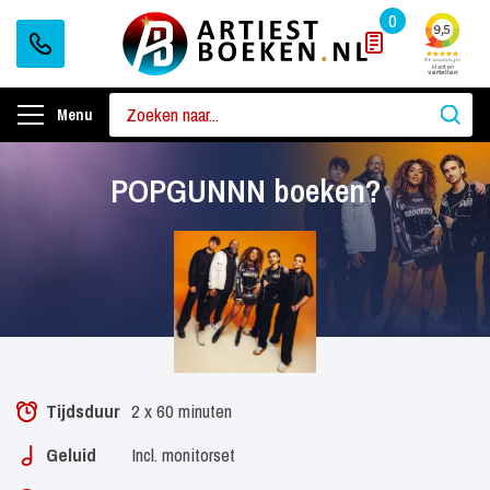
0
Menu
POPGUNNN boeken?
Tijdsduur
2 x 60 minuten
Geluid
Incl. monitorset