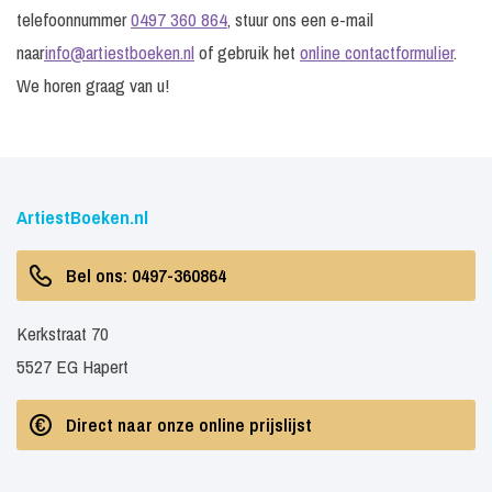
telefoonnummer
0497 360 864
, stuur ons een e-mail
naar
info@artiestboeken.nl
of gebruik het
online contactformulier
.
We horen graag van u!
ArtiestBoeken.nl
Bel ons: 0497-360864
Kerkstraat 70
5527 EG Hapert
Direct naar onze online prijslijst