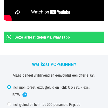
Boekingen POPGUNNN
Wat een DJ doet, doet Popgunnn live maar dan harder, strakker en
met nóg meer energie. Een muzikaal oorgasme en een uitzinnig
groot feest zijn gegarandeerd! Boek nu POPGUNNN voor jouw
Deze artiest delen via Whatsapp
festival, bedrijfsevenement, poppodium, club, personeelsfeest,
studentenfeest of ander mooi evenement.
Wat kost POPGUNNN?
Vraag geheel vrijblijvend en eenvoudig een offerte aan.
Incl. monitorset, excl. geluid en licht: € 5.995, - excl.
BTW
?
Incl. geluid en licht tot 500 personen: Prijs op