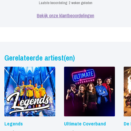
Laatste beoordeling:
2 weken geleden
Bekijk onze klantbeoordelingen
Gerelateerde artiest(en)
Legends
Ultimate Coverband
De 