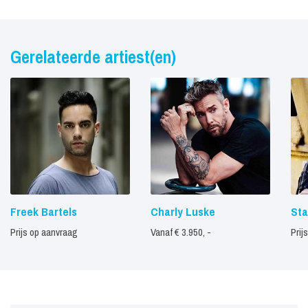
Gerelateerde artiest(en)
Freek Bartels
Charly Luske
Sta
Prijs op aanvraag
Vanaf € 3.950, -
Prij