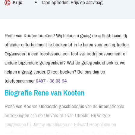
Prijs
Tape optreden: Prijs op aanvraag
Rene van Kooten boeken? Wij helpen u graag de artiest, band, dj
of ander entertainment te boeken of in te huren voor een optreden.
Organiseert u een feestavond, een festival, bedrijfsevenement of
andere bijzondere gelegenheid? Wat de gelegenheid ook is, we
helpen u graag verder. Direct boeken? Bel ons dan op
telefoonnummer
0497 - 36 08 64
.
Biografie Rene van Kooten
René van Kooten studeerde geschiedenis van de internationale
betrekkingen aan de Universiteit van Utrecht. Hij volgde
zanglessen bij Jimmy Hutchinson en Edward Hoepelman en
spellessen bij Henny Kaan, Petra Laseur, Tom de Ket, Hajo Bruins