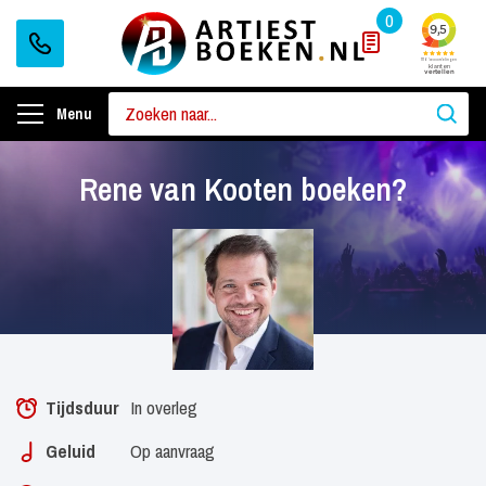
0
Menu
Rene van Kooten boeken?
Tijdsduur
In overleg
Geluid
Op aanvraag