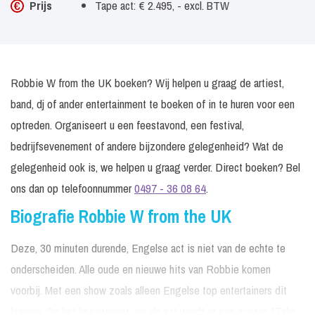
Prijs
Tape act: € 2.495, - excl. BTW
Robbie W from the UK boeken? Wij helpen u graag de artiest,
band, dj of ander entertainment te boeken of in te huren voor een
optreden. Organiseert u een feestavond, een festival,
bedrijfsevenement of andere bijzondere gelegenheid? Wat de
gelegenheid ook is, we helpen u graag verder. Direct boeken? Bel
ons dan op telefoonnummer
0497 - 36 08 64
.
Biografie Robbie W from the UK
Deze, 30 minuten durende, Engelse act is niet van de echte te
onderscheiden. Alle oude en nieuwe hits van Robbie komen
voorbij. Met een show zoals alleen Engelse top entertainers dit
kunnen. Op het hoogtepunt van de act wordt er een nieuwe "Take