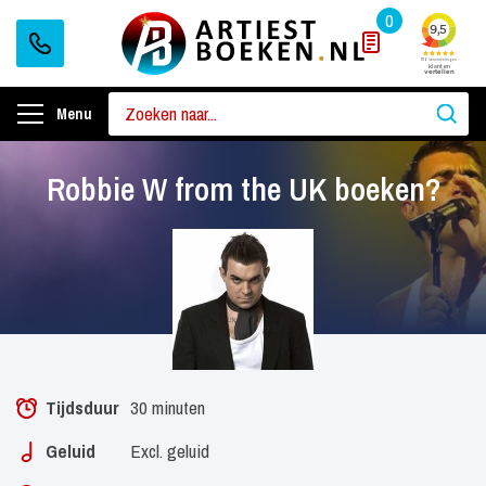
0
Menu
Robbie W from the UK boeken?
Tijdsduur
30 minuten
Geluid
Excl. geluid