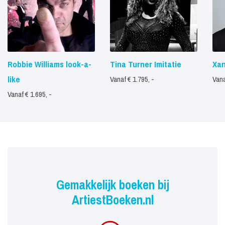
Robbie Williams look-a-
Tina Turner Imitatie
Xan
like
Vanaf € 1.795, -
Vana
Vanaf € 1.695, -
Gemakkelijk boeken bij
ArtiestBoeken.nl