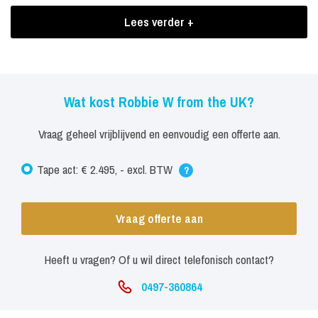
That" op het podium geformeerd met mensen uit het publiek.
Lees verder +
Boekingen Robbie W from the UK
De echte Robbie Williams heeft de show gezien en zijn reactie
was: "It's great, i'm very flattered. It's bloody hard work being me!".
Wat kost Robbie W from the UK?
Kortom, met deze act zult u hoge ogen scoren op elk feest!
Vraag geheel vrijblijvend en eenvoudig een offerte aan.
Tape act: € 2.495, - excl. BTW
?
Vraag offerte aan
Heeft u vragen? Of u wil direct telefonisch contact?
0497-360864