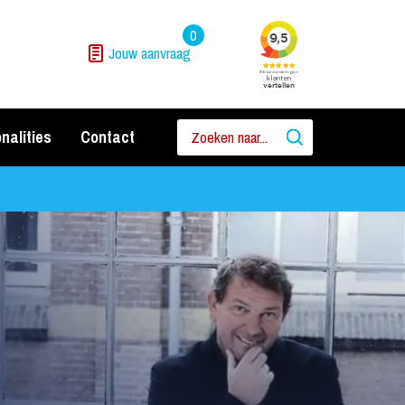
0
Jouw aanvraag
nalities
Contact