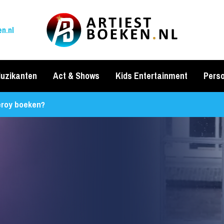
n.nl
uzikanten
Act & Shows
Kids Entertainment
Perso
eroy boeken?