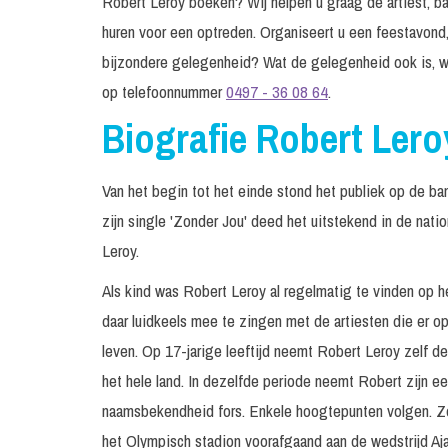
Robert Leroy boeken? Wij helpen u graag de artiest, ban
huren voor een optreden. Organiseert u een feestavond,
bijzondere gelegenheid? Wat de gelegenheid ook is, w
op telefoonnummer
0497 - 36 08 64
.
Biografie Robert Lero
Van het begin tot het einde stond het publiek op de ban
zijn single 'Zonder Jou' deed het uitstekend in de natio
Leroy.
Als kind was Robert Leroy al regelmatig te vinden op h
daar luidkeels mee te zingen met de artiesten die er opt
leven. Op 17-jarige leeftijd neemt Robert Leroy zelf de
het hele land. In dezelfde periode neemt Robert zijn e
naamsbekendheid fors. Enkele hoogtepunten volgen. Zo 
het Olympisch stadion voorafgaand aan de wedstrijd Aja