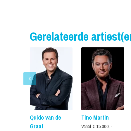
Gerelateerde artiest(e
Quido van de
Tino Martin
Graaf
Vanaf € 15.000, -