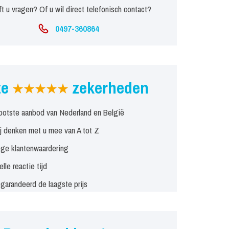
t u vragen? Of u wil direct telefonisch contact?
0497-360864
ze
zekerheden
ootste aanbod van Nederland en België
j denken met u mee van A tot Z
ge klantenwaardering
elle reactie tijd
garandeerd de laagste prijs