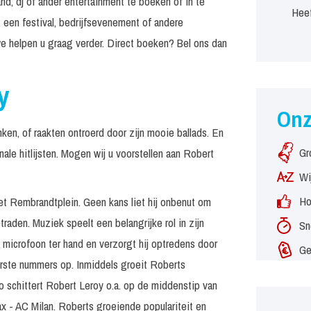
d, dj of ander entertainment te boeken of in te
Heef
 een festival, bedrijfsevenement of andere
e helpen u graag verder. Direct boeken? Bel ons dan
y
On
ken, of raakten ontroerd door zijn mooie ballads. En
Gr
nale hitlijsten. Mogen wij u voorstellen aan Robert
Wi
Ho
et Rembrandtplein. Geen kans liet hij onbenut om
raden. Muziek speelt een belangrijke rol in zijn
Sn
 microfoon ter hand en verzorgt hij optredens door
Ge
erste nummers op. Inmiddels groeit Roberts
schittert Robert Leroy o.a. op de middenstip van
x - AC Milan. Roberts groeiende populariteit en