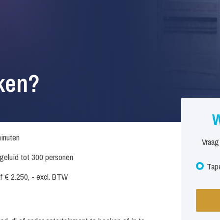
ken?
W
inuten
Vraag
. geluid tot 300 personen
Tape
f € 2.250, - excl. BTW