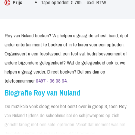
Prijs
Tape optreden: € 795, - excl. BTW
Roy van Nuland boeken? Wij helpen u graag de artiest, band, dj of
ander entertainment te boeken of in te huren voor een optreden.
Organiseert u een feestavond, een festival, bedrijfsevenement of
andere bijzondere gelegenheid? Wat de gelegenheid ook is, we
helpen u graag verder. Direct boeken? Bel ons dan op
telefoonnummer
0497 - 36 08 64
.
Biografie Roy van Nuland
De muzikale vonk sloeg voor het eerst over in groep 8, toen Roy
van Nuland tijdens de schoolmusical de schijnwerpers op zich
gericht kreeg met een solo-optreden. Vanaf dat moment was het
duidelijk: zingen zat in zijn bloed. Wat begon op