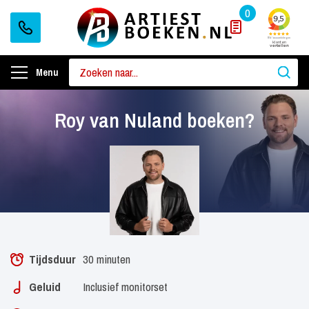
0
Menu
Roy van Nuland boeken?
Tijdsduur
30 minuten
Geluid
Inclusief monitorset