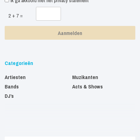
Ik ga akkoord met het
privacy statement
2 + 7 =
Categorieën
Artiesten
Muzikanten
Bands
Acts & Shows
DJ’s