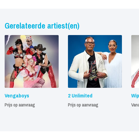
Gerelateerde artiest(en)
Vengaboys
2 Unlimited
Wip
Prijs op aanvraag
Prijs op aanvraag
Vana