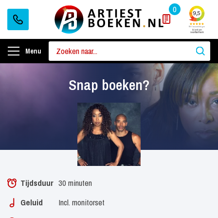
0
Menu
Snap boeken?
Tijdsduur
30 minuten
Geluid
Incl. monitorset