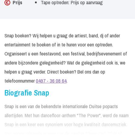
Prijs
Tape optreden: Prijs op aanvraag
Snap boeken? Wij helpen u graag de artiest, band, dj of ander
entertainment te boeken of in te huren voor een optreden.
Organiseert u een feestavond, een festival, bedrijfsevenement of
andere bijzondere gelegenheid? Wat de gelegenheid ook is, we
helpen u graag verder. Direct boeken? Bel ons dan op
telefoonnummer
0497 - 36 08 64
.
Biografie Snap
Snap is een van de bekendste internationale Duitse popacts
allertijden. Met hun dancefloor-anthem "The Power", werd de naam
Snap in een keer een synoniem voor hoge kwaliteit dancemuziek.
Het opeenvolgende succes van de singles "Oops Up", "Cult of