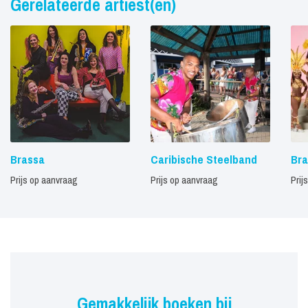
Gerelateerde artiest(en)
Brassa
Caribische Steelband
Bra
Prijs op aanvraag
Prijs op aanvraag
Prij
Gemakkelijk boeken bij