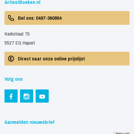
ArtiestBoeken.nl
Bel ons: 0497-360864
Kerkstraat 70
5527 EG Hapert
Direct naar onze online prijslijst
Volg ons
Aanmelden nieuwsbrief
*
Vereist veld